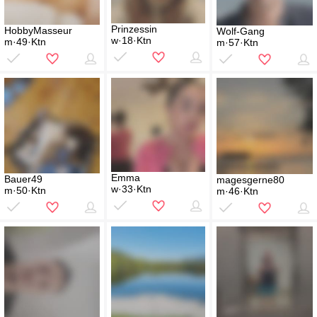
Prinzessin
HobbyMasseur
Wolf-Gang
w·18·Ktn
m·49·Ktn
m·57·Ktn
Emma
Bauer49
magesgerne80
w·33·Ktn
m·50·Ktn
m·46·Ktn