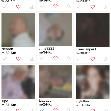
m·34·Ktn
w·23·Ktn
m·23·Ktn
chris9221
Nearon
Treeclimper1
m·34·Ktn
m·32·Ktn
m·38·Ktn
Liaba85
lupo
joyfulfun
m·24·Ktn
m·51·Ktn
w·31·Ktn