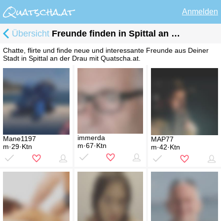
Anmelden
Übersicht
Freunde finden in Spittal an der Drau
Chatte, flirte und finde neue und interessante Freunde aus Deiner
Stadt in Spittal an der Drau mit Quatscha.at.
immerda
Mane1197
MAP77
m·67·Ktn
m·29·Ktn
m·42·Ktn