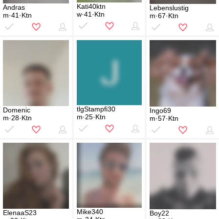
Kati40ktn
Andras
Lebenslustig
w·41·Ktn
m·41·Ktn
m·67·Ktn
tlgStampfi30
Domenic
Ingo69
m·25·Ktn
m·28·Ktn
m·57·Ktn
Mike340
ElenaaS23
Boy22