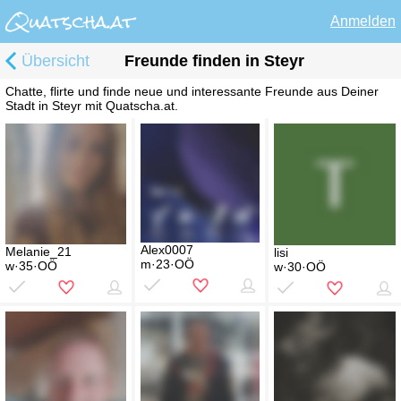
Anmelden
Übersicht
Freunde finden in Steyr
Chatte, flirte und finde neue und interessante Freunde aus Deiner
Stadt in Steyr mit Quatscha.at.
Alex0007
Melanie_21
lisi
m·23·OÖ
w·35·OÖ
w·30·OÖ