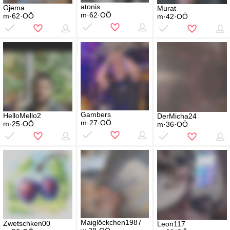
atonis
Gjema
Murat
m·62·OÖ
m·62·OÖ
m·42·OÖ
Gambers
HelloMello2
DerMicha24
m·27·OÖ
m·25·OÖ
m·36·OÖ
Maiglöckchen1987
Zwetschken00
Leon117