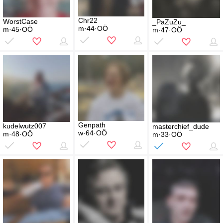
Chr22
WorstCase
_PaZuZu_
m·44·OÖ
m·45·OÖ
m·47·OÖ
Genpath
kudelwutz007
masterchief_dude
w·64·OÖ
m·48·OÖ
m·33·OÖ