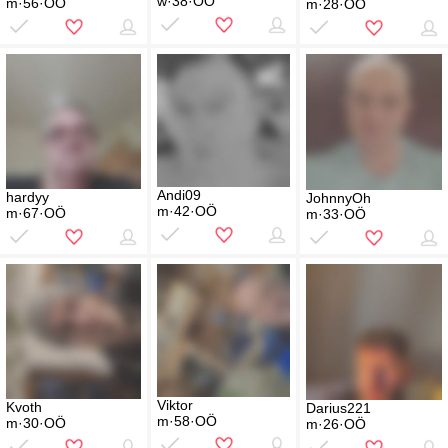
w·38·OÖ
m·56·OÖ
m·28·OÖ
Andi09
hardyy
JohnnyOh
m·42·OÖ
m·67·OÖ
m·33·OÖ
Viktor
Kvoth
Darius221
m·58·OÖ
m·30·OÖ
m·26·OÖ