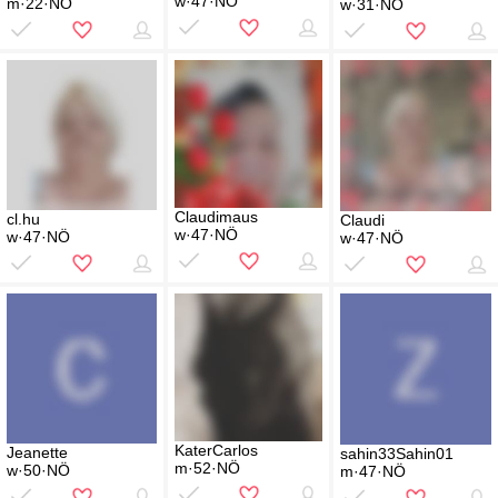
w·47·NÖ
m·22·NÖ
w·31·NÖ
Claudimaus
cl.hu
Claudi
w·47·NÖ
w·47·NÖ
w·47·NÖ
KaterCarlos
Jeanette
sahin33Sahin01
m·52·NÖ
w·50·NÖ
m·47·NÖ