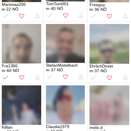
TomTom001
Marissaa206
Freeguy
m·40·NÖ
w·22·NÖ
m·36·NÖ
StefanMistelbach
Fra1366
EhrlichDirekt
m·37·NÖ
m·60·NÖ
m·37·NÖ
Claudia1979
Killian
melix.d