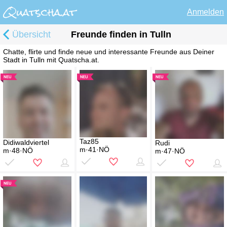
Anmelden
Übersicht
Freunde finden in Tulln
Chatte, flirte und finde neue und interessante Freunde aus Deiner
Stadt in Tulln mit Quatscha.at.
Taz85
Didiwaldviertel
Rudi
m·41·NÖ
m·48·NÖ
m·47·NÖ