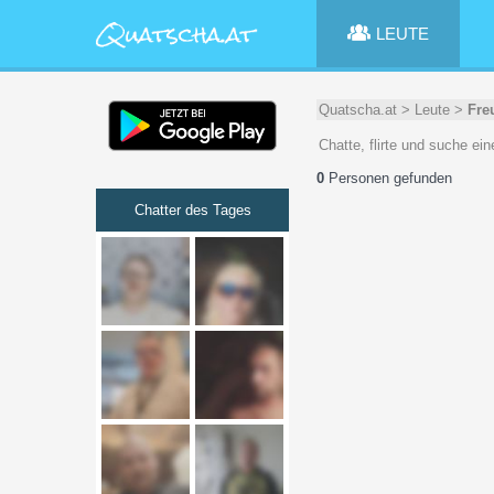
LEUTE
Quatscha.at
>
Leute
>
Fre
Chatte, flirte und suche e
0
Personen gefunden
Chatter des Tages