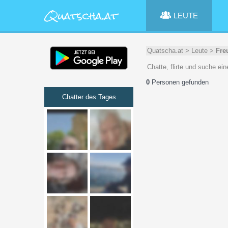
LEUTE
Quatscha.at
>
Leute
>
Fre
Chatte, flirte und suche ei
0
Personen gefunden
Chatter des Tages