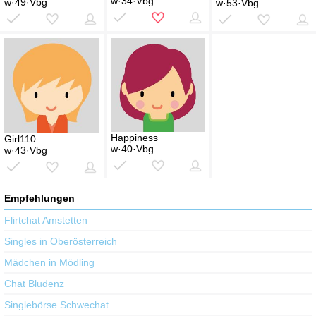
w·34·Vbg
w·49·Vbg
w·53·Vbg
Happiness
Girl110
w·40·Vbg
w·43·Vbg
Empfehlungen
Flirtchat Amstetten
Singles in Oberösterreich
Mädchen in Mödling
Chat Bludenz
Singlebörse Schwechat