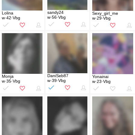
sandy24
Lolina
Sexy_girl_me
w·56·Vbg
w·42·Vbg
w·29·Vbg
DaniSeb87
Monja
Yonainai
w·39·Vbg
w·35·Vbg
w·23·Vbg