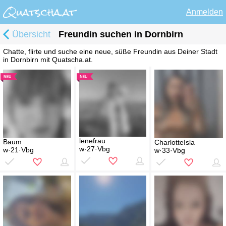
Anmelden
Übersicht
Freundin suchen in Dornbirn
Chatte, flirte und suche eine neue, süße Freundin aus Deiner Stadt
in Dornbirn mit Quatscha.at.
lenefrau
Baum
CharlotteIsla
w·27·Vbg
w·21·Vbg
w·33·Vbg