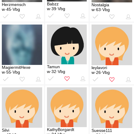
Babzz
Herzmensch
Nostalgia
w·39·Vbg
w·45·Vbg
w·63·Vbg
Tamun
MagiermitHexe
leylavori
w·32·Vbg
w·55·Vbg
w·26·Vbg
KathyBorgardt
Silvi
Suesse111