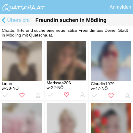
Anmelden
Übersicht
Freundin suchen in Mödling
Chatte, flirte und suche eine neue, süße Freundin aus Deiner Stadt
in Mödling mit Quatscha.at.
Marissaa206
Linnn
Claudia1979
w·22·NÖ
w·38·NÖ
w·47·NÖ