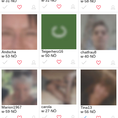
w·31·NÖ
w·31·NÖ
w·58·NÖ
Teigerherz16
Andscha
chatfrau8
w·50·NÖ
w·53·NÖ
w·40·NÖ
carola
Marion1967
Tina13
w·27·NÖ
w·59·NÖ
w·56·NÖ