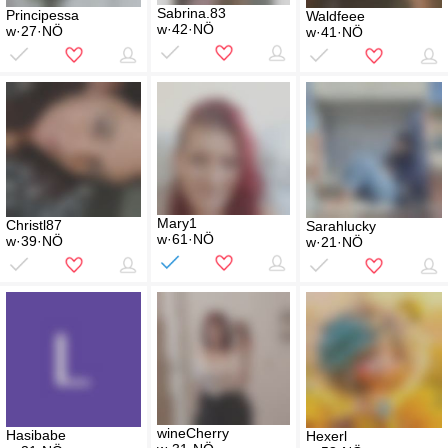
Sabrina.83
Principessa
Waldfeee
w·42·NÖ
w·27·NÖ
w·41·NÖ
Mary1
Christl87
Sarahlucky
w·61·NÖ
w·39·NÖ
w·21·NÖ
wineCherry
Hasibabe
Hexerl