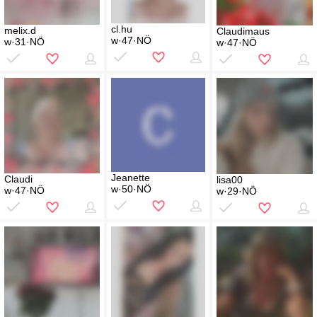
cl.hu
melix.d
Claudimaus
w·47·NÖ
w·31·NÖ
w·47·NÖ
Jeanette
Claudi
lisa00
w·50·NÖ
w·47·NÖ
w·29·NÖ