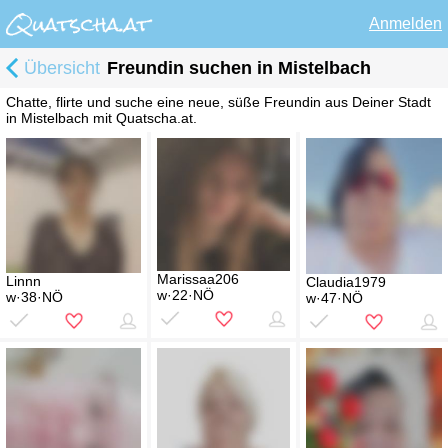
Anmelden
Übersicht
Freundin suchen in Mistelbach
Chatte, flirte und suche eine neue, süße Freundin aus Deiner Stadt
in Mistelbach mit Quatscha.at.
Marissaa206
Linnn
Claudia1979
w·22·NÖ
w·38·NÖ
w·47·NÖ