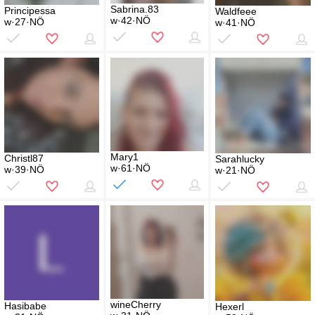
Sabrina.83
Principessa
Waldfeee
w·42·NÖ
w·27·NÖ
w·41·NÖ
Mary1
Christl87
Sarahlucky
w·61·NÖ
w·39·NÖ
w·21·NÖ
wineCherry
Hasibabe
Hexerl