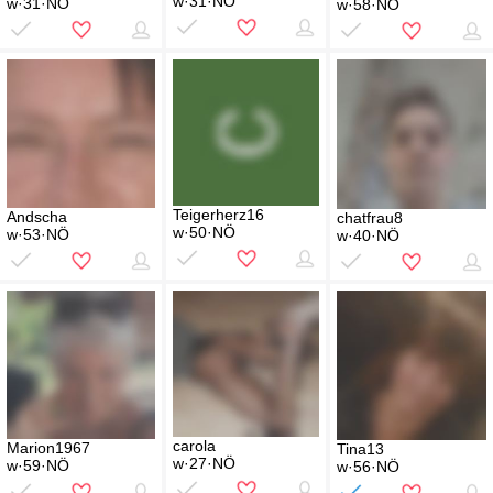
w·31·NÖ
w·31·NÖ
w·58·NÖ
Teigerherz16
Andscha
chatfrau8
w·50·NÖ
w·53·NÖ
w·40·NÖ
carola
Marion1967
Tina13
w·27·NÖ
w·59·NÖ
w·56·NÖ