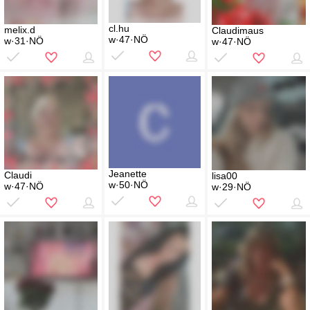
cl.hu
melix.d
Claudimaus
w·47·NÖ
w·31·NÖ
w·47·NÖ
Jeanette
Claudi
lisa00
w·50·NÖ
w·47·NÖ
w·29·NÖ