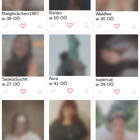
RaVen
Maiglöckchen1987
Waldfee
w·50·OÖ
w·38·OÖ
w·30·OÖ
Avra
SaskiaSuchtt
supercat
w·41·OÖ
w·27·OÖ
w·39·OÖ