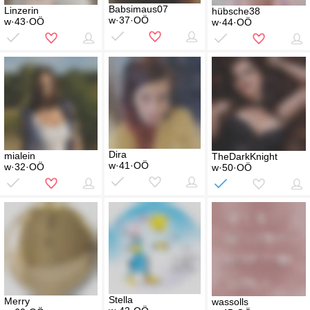
Babsimaus07
Linzerin
hübsche38
w·37·OÖ
w·43·OÖ
w·44·OÖ
Dira
mialein
TheDarkKnight
w·41·OÖ
w·32·OÖ
w·50·OÖ
Stella
Merry
wassolls