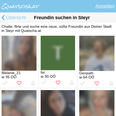
Anmelden
Übersicht
Freundin suchen in Steyr
Chatte, flirte und suche eine neue, süße Freundin aus Deiner Stadt
in Steyr mit Quatscha.at.
lisi
Melanie_21
Genpath
w·30·OÖ
w·35·OÖ
w·64·OÖ