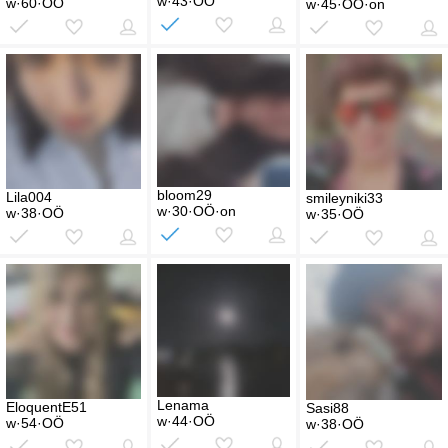
w·43·OÖ
w·60·OÖ
w·45·OÖ·on
bloom29
Lila004
smileyniki33
w·30·OÖ·on
w·38·OÖ
w·35·OÖ
Lenama
EloquentE51
Sasi88
w·44·OÖ
w·54·OÖ
w·38·OÖ