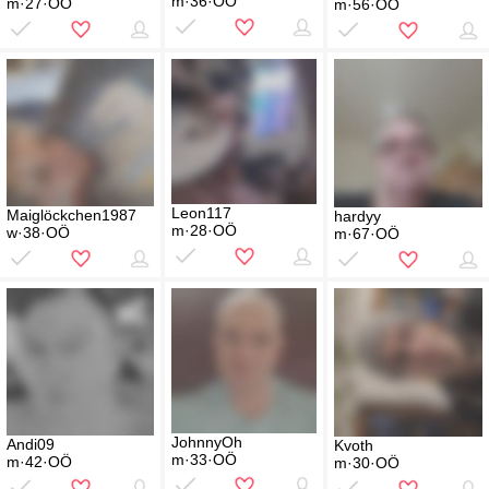
m·36·OÖ
m·27·OÖ
m·56·OÖ
Leon117
Maiglöckchen1987
hardyy
m·28·OÖ
w·38·OÖ
m·67·OÖ
JohnnyOh
Andi09
Kvoth
m·33·OÖ
m·42·OÖ
m·30·OÖ