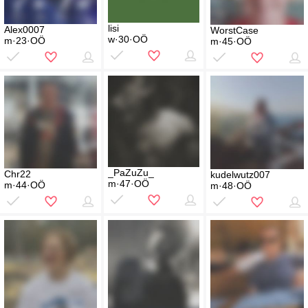
lisi
Alex0007
WorstCase
w·30·OÖ
m·23·OÖ
m·45·OÖ
_PaZuZu_
Chr22
kudelwutz007
m·47·OÖ
m·44·OÖ
m·48·OÖ