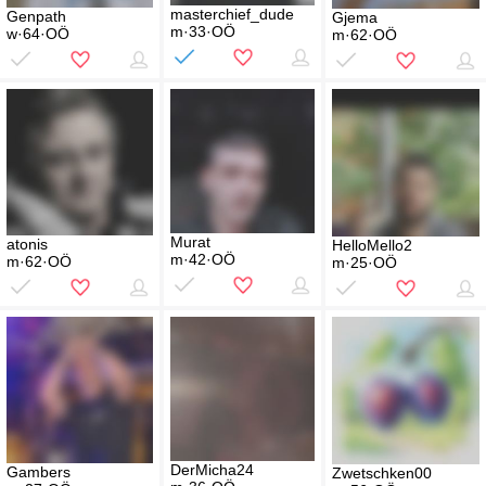
masterchief_dude
Genpath
Gjema
m·33·OÖ
w·64·OÖ
m·62·OÖ
Murat
atonis
HelloMello2
m·42·OÖ
m·62·OÖ
m·25·OÖ
DerMicha24
Gambers
Zwetschken00