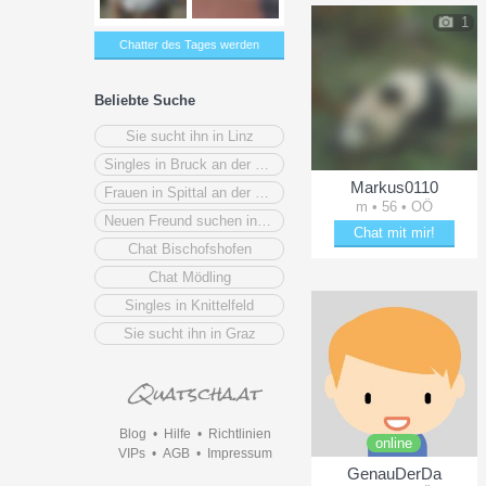
1
Chatter des Tages werden
Beliebte Suche
Sie sucht ihn in Linz
Singles in Bruck an der Mur
Markus0110
Frauen in Spittal an der Drau
m • 56 • OÖ
Neuen Freund suchen in Tirol
Chat mit mir!
Chat Bischofshofen
Plänkle mit Markus0110
Chat Mödling
Singles in Knittelfeld
Sie sucht ihn in Graz
Blog
•
Hilfe
•
Richtlinien
online
VIPs
•
AGB
•
Impressum
GenauDerDa