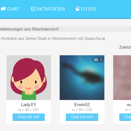
CHAT
AKTIVITÄTEN
FOTOS
taktanzeigen aus Oberösterreich
tte Kontakte aus Deiner Stadt in Oberösterreich mit Quatscha.at.
Zuletzt
4
LadyXY
Erwin52
w
w • 49 • OÖ
m • 58 • OÖ
w •
Chat mit mir!
Chat mit mir!
Cha
Schäkere mit LadyXY
Bezaubere Erwin52
Date 