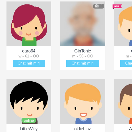
1
caro64
GinTonic
w • 61 • OÖ
m • 56 • OÖ
m •
Chat mit mir!
Chat mit mir!
Cha
Erheitere caro64
Bring GinTonic zum Lächeln
Entz
online
LittleWilly
oldieLinz
A