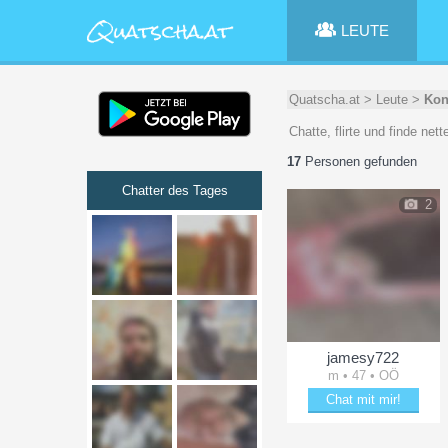
LEUTE
Quatscha.at
>
Leute
>
Kon
Chatte, flirte und finde ne
17
Personen gefunden
Chatter des Tages
2
jamesy722
m • 47 • OÖ
Chat mit mir!
Entzücke jamesy722