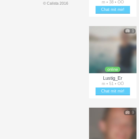
m • 38 • OÖ
© Calista 2016
Chat mit mir!
Bring GenauDerDa zum L
1
online
Lustig_Er
m • 51 • OÖ
Chat mit mir!
Schäkere mit Lustig_Er
9