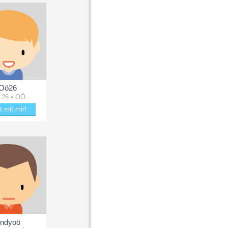
Oö26
 26 • OÖ
t mit mir!
ücke Oö26
ndyoö