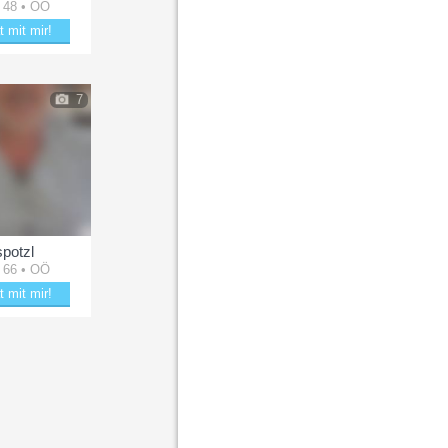
 48 • OÖ
t mit mir!
 mit Andyoö
7
spotzl
 66 • OÖ
t mit mir!
ücke spotzl