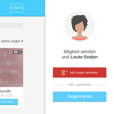
LOGIN
 online zeigen ▾
Mitglied werden
1
und
Leute finden
Mit Google+ anmelden
oder registrieren
assolls
 45 • OÖ
Registrieren
t mit mir!
mit wassolls