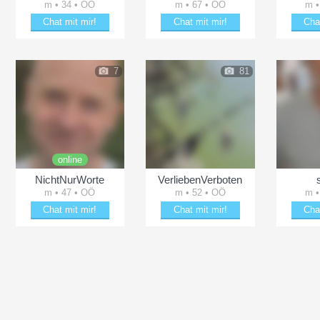
m • 34 • OÖ
m • 67 • OÖ
m •
Chat mit mir!
Chat mit mir!
Cha
ächeln
Schäkere mit LittleWilly
Verzaubere oldieLinz
Date
7
81
online
NichtNurWorte
VerliebenVerboten
m • 47 • OÖ
m • 52 • OÖ
m •
Chat mit mir!
Chat mit mir!
Cha
Bezaubere NichtNurWorte
Plänkle mit VerliebenVerboten
Entz