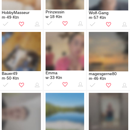
Prinzessin
HobbyMasseur
Wolf-Gang
w·18·Ktn
m·49·Ktn
m·57·Ktn
Emma
Bauer49
magesgerne80
w·33·Ktn
m·50·Ktn
m·46·Ktn