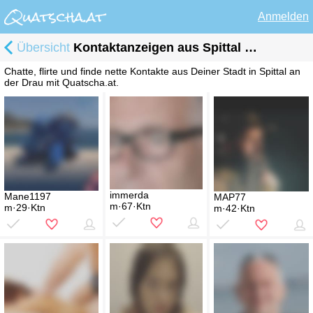
Anmelden
Übersicht
Kontaktanzeigen aus Spittal an der Drau
Chatte, flirte und finde nette Kontakte aus Deiner Stadt in Spittal an
der Drau mit Quatscha.at.
immerda
Mane1197
MAP77
m·67·Ktn
m·29·Ktn
m·42·Ktn