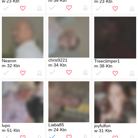
m·34·Ktn
w·23·Ktn
m·23·Ktn
chris9221
Nearon
Treeclimper1
m·34·Ktn
m·32·Ktn
m·38·Ktn
Liaba85
lupo
joyfulfun
m·24·Ktn
m·51·Ktn
w·31·Ktn