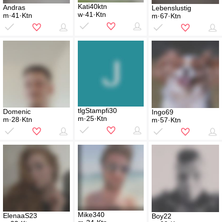
Kati40ktn
Andras
Lebenslustig
w·41·Ktn
m·41·Ktn
m·67·Ktn
tlgStampfi30
Domenic
Ingo69
m·25·Ktn
m·28·Ktn
m·57·Ktn
Mike340
ElenaaS23
Boy22