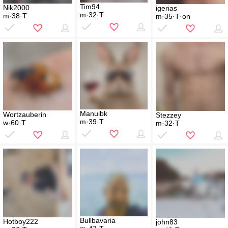
Tim94
Nik2000
igerias
m·32·T
m·38·T
m·35·T·on
Manuibk
Wortzauberin
Stezzey
m·39·T
w·60·T
m·32·T
Bullbavaria
Hotboy222
john83