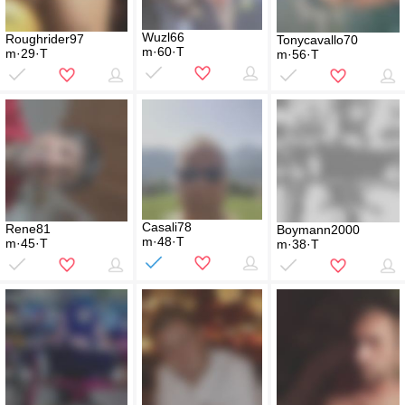
Wuzl66
Roughrider97
Tonycavallo70
m·60·T
m·29·T
m·56·T
Casali78
Rene81
Boymann2000
m·48·T
m·45·T
m·38·T