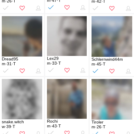
m·47·T
m·26·T
m·42·T
Lex29
Dread95
Schlernwind44m
m·33·T
m·31·T
m·45·T
Rochi
snake.witch
Tiroler
m·43·T
w·39·T
m·26·T