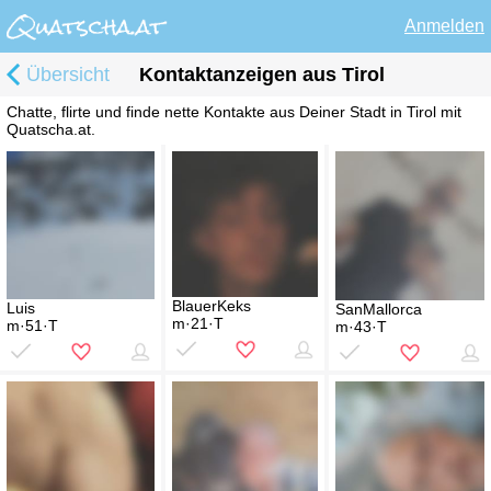
Anmelden
Übersicht
Kontaktanzeigen aus Tirol
Chatte, flirte und finde nette Kontakte aus Deiner Stadt in Tirol mit
Quatscha.at.
BlauerKeks
Luis
SanMallorca
m·21·T
m·51·T
m·43·T