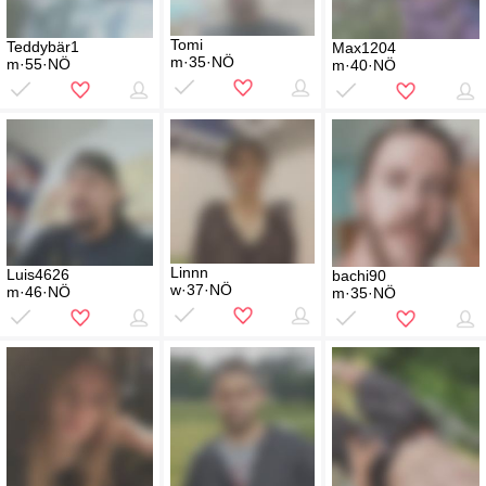
Tomi
Teddybär1
Max1204
m·35·NÖ
m·55·NÖ
m·40·NÖ
Linnn
Luis4626
bachi90
w·37·NÖ
m·46·NÖ
m·35·NÖ