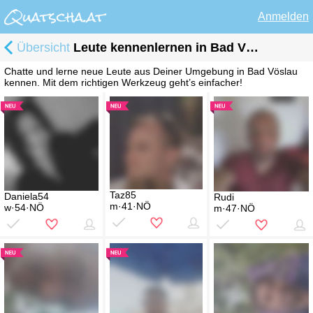
Anmelden
Übersicht
Leute kennenlernen in Bad Vöslau
Chatte und lerne neue Leute aus Deiner Umgebung in Bad Vöslau
kennen. Mit dem richtigen Werkzeug geht’s einfacher!
Taz85
Daniela54
Rudi
m·41·NÖ
w·54·NÖ
m·47·NÖ