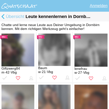
Anmelden
Übersicht
Leute kennenlernen in Dornbirn
Chatte und lerne neue Leute aus Deiner Umgebung in Dornbirn
kennen. Mit dem richtigen Werkzeug geht’s einfacher!
Baum
Giftzwerg84
lenefrau
w·21·Vbg
m·42·Vbg
w·27·Vbg