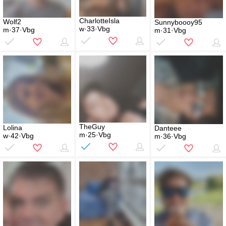
CharlotteIsla
Wolf2
Sunnyboooy95
w·33·Vbg
m·37·Vbg
m·31·Vbg
TheGuy
Lolina
Danteee
m·25·Vbg
w·42·Vbg
m·36·Vbg