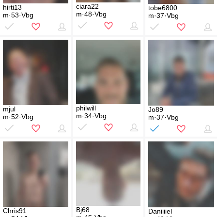
ciara22
hirti13
tobe6800
m·48·Vbg
m·53·Vbg
m·37·Vbg
philwill
mjul
Jo89
m·34·Vbg
m·52·Vbg
m·37·Vbg
Bj68
Chris91
Daniiiiel