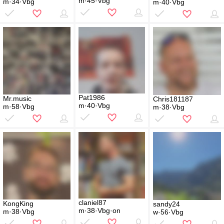
m·45·Vbg
m·34·Vbg
m·40·Vbg
Pat1986
Mr.music
Chris181187
m·40·Vbg
m·58·Vbg
m·38·Vbg
claniel87
KongKing
sandy24
m·38·Vbg·on
m·38·Vbg
w·56·Vbg