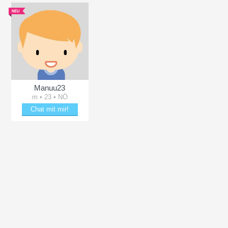
Manuu23
m • 23 • NÖ
Chat mit mir!
Plänkle mit Manuu23