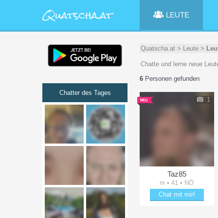
LEUTE
Quatscha.at
>
Leute
>
Leu
Chatte und lerne neue Leut
6
Personen gefunden
Chatter des Tages
1
Taz85
m • 41 • NÖ
Chat mit mir!
Verzaubere Taz85