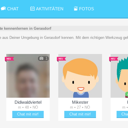
CHAT
AKTIVITÄTEN
FOTOS
te kennenlernen in Gerasdorf
e aus Deiner Umgebung in Gerasdorf kennen. Mit dem richtigen Werkzeug geh
1
Didiwaldviertel
Mikester
m • 48 • NÖ
m • 27 • NÖ
m •
Chat mit mir!
Chat mit mir!
Cha
Plänkle mit Didiwaldviertel
Plänkle mit Mikester
Entz