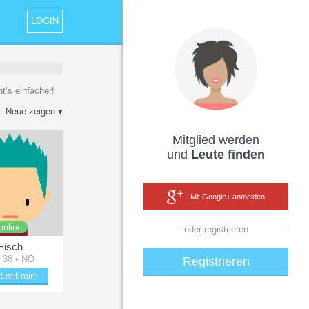
LOGIN
t’s einfacher!
Neue zeigen ▾
Mitglied werden
und
Leute finden
Mit Google+ anmelden
online
oder registrieren
Fisch
 38 • NÖ
Registrieren
t mit mir!
ücke Fisch