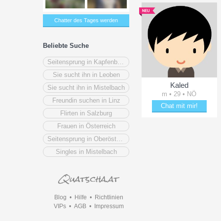
Chatter des Tages werden
Beliebte Suche
Seitensprung in Kapfenberg
Sie sucht ihn in Leoben
Kaled
Sie sucht ihn in Mistelbach
m • 29 • NÖ
Freundin suchen in Linz
Chat mit mir!
Flirten in Salzburg
Verzaubere Kaled
Frauen in Österreich
Seitensprung in Oberösterreich
Singles in Mistelbach
Blog
•
Hilfe
•
Richtlinien
VIPs
•
AGB
•
Impressum