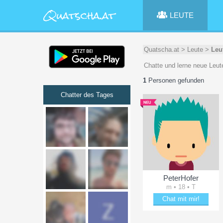
LEUTE
Quatscha.at
>
Leute
>
Leu
Chatte und lerne neue Leut
1
Personen gefunden
Chatter des Tages
PeterHofer
m • 18 • T
Chat mit mir!
Bring PeterHofer zum Lä