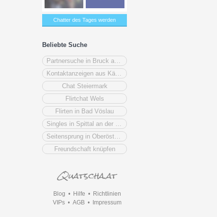
Chatter des Tages werden
Beliebte Suche
Partnersuche in Bruck an der Mur
Kontaktanzeigen aus Kärnten
Chat Steiermark
Flirtchat Wels
Flirten in Bad Vöslau
Singles in Spittal an der Drau
Seitensprung in Oberösterreich
Freundschaft knüpfen
Blog
•
Hilfe
•
Richtlinien
VIPs
•
AGB
•
Impressum