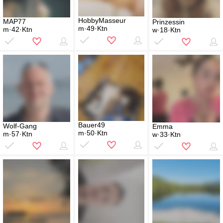
HobbyMasseur
MAP77
Prinzessin
m·49·Ktn
m·42·Ktn
w·18·Ktn
Bauer49
Wolf-Gang
Emma
m·50·Ktn
m·57·Ktn
w·33·Ktn