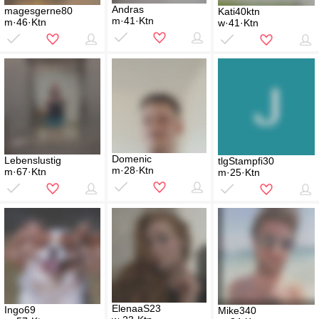
Andras
magesgerne80
Kati40ktn
m·41·Ktn
m·46·Ktn
w·41·Ktn
Domenic
Lebenslustig
tlgStampfi30
m·28·Ktn
m·67·Ktn
m·25·Ktn
ElenaaS23
Ingo69
Mike340