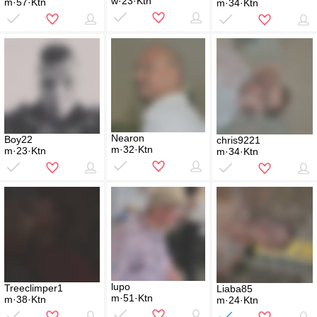
w·23·Ktn
m·57·Ktn
m·34·Ktn
Nearon
Boy22
chris9221
m·32·Ktn
m·23·Ktn
m·34·Ktn
lupo
Treeclimper1
Liaba85
m·51·Ktn
m·38·Ktn
m·24·Ktn