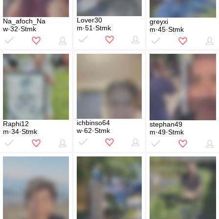
Lover30
Na_afoch_Na
greyxi
m·51·Stmk
w·32·Stmk
m·45·Stmk
ichbinso64
Raphi12
stephan49
w·62·Stmk
m·34·Stmk
m·49·Stmk