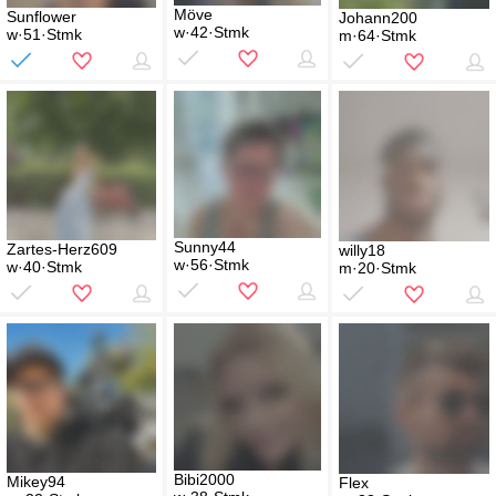
Möve
Sunflower
Johann200
w·42·Stmk
w·51·Stmk
m·64·Stmk
Sunny44
Zartes-Herz609
willy18
w·56·Stmk
w·40·Stmk
m·20·Stmk
Bibi2000
Mikey94
Flex