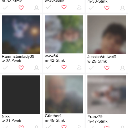
w·38·Stmk
m·32·Stmk
m·33·Stmk
www84
Rammsteinlady39
JessicaVettweiß
m·42·Stmk
w·38·Stmk
w·25·Stmk
Günther1
Nikki
Franz79
m·45·Stmk
w·31·Stmk
m·47·Stmk