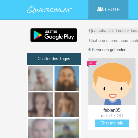
LEUTE
Quatscha.at
>
Leute
>
Leu
Chatte und lerne neue Leut
6
Personen gefunden
Chatter des Tages
fabian95
m • 31 • OÖ
Chat mit mir!
Verzaubere fabian95