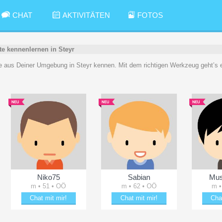
CHAT
AKTIVITÄTEN
FOTOS
te kennenlernen in Steyr
e aus Deiner Umgebung in Steyr kennen. Mit dem richtigen Werkzeug geht’s e
Niko75
Sabian
Mus
m • 51 • OÖ
m • 62 • OÖ
m •
Chat mit mir!
Chat mit mir!
Cha
Bezaubere Niko75
Date mit Sabian
Plänk