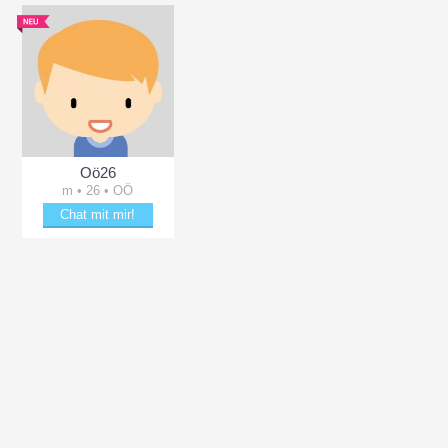
Oö26
m • 26 • OÖ
Chat mit mir!
Entzücke Oö26