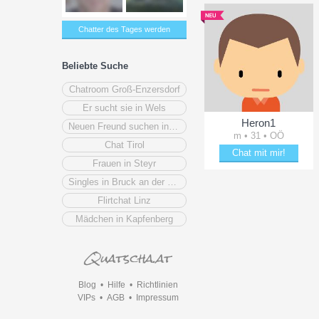
Chatter des Tages werden
Beliebte Suche
Chatroom Groß-Enzersdorf
Er sucht sie in Wels
Heron1
Neuen Freund suchen in Schwechat
m • 31 • OÖ
Chat Tirol
Chat mit mir!
Frauen in Steyr
Erheitere Heron1
Singles in Bruck an der Mur
Flirtchat Linz
Mädchen in Kapfenberg
Blog
•
Hilfe
•
Richtlinien
VIPs
•
AGB
•
Impressum