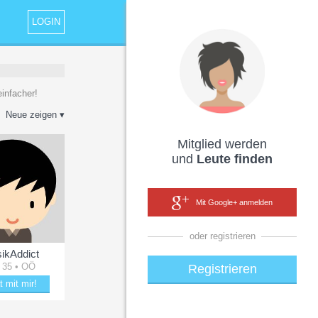
LOGIN
infacher!
Neue zeigen ▾
Mitglied werden
und
Leute finden
Mit Google+ anmelden
oder registrieren
ikAddict
 35 • OÖ
Registrieren
t mit mir!
le mit MusikAddict