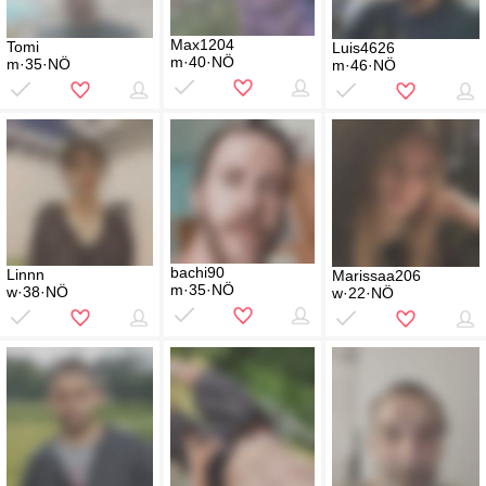
Max1204
Tomi
Luis4626
m·40·NÖ
m·35·NÖ
m·46·NÖ
bachi90
Linnn
Marissaa206
m·35·NÖ
w·38·NÖ
w·22·NÖ