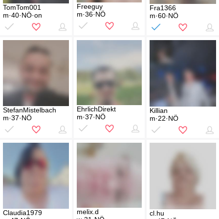
Freeguy
TomTom001
Fra1366
m·36·NÖ
m·40·NÖ·on
m·60·NÖ
EhrlichDirekt
StefanMistelbach
Killian
m·37·NÖ
m·37·NÖ
m·22·NÖ
melix.d
Claudia1979
cl.hu