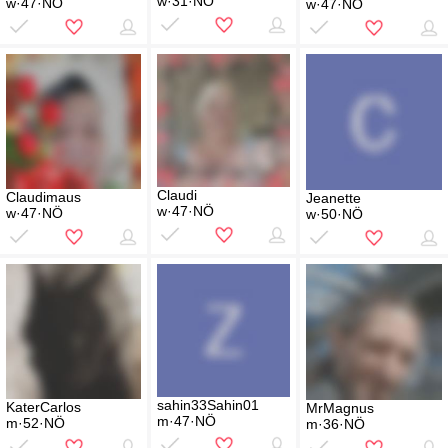
w·31·NÖ
w·47·NÖ
w·47·NÖ
Claudi
Claudimaus
Jeanette
w·47·NÖ
w·47·NÖ
w·50·NÖ
sahin33Sahin01
KaterCarlos
MrMagnus
m·47·NÖ
m·52·NÖ
m·36·NÖ