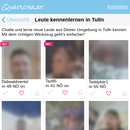
Anmelden
Übersicht
Leute kennenlernen in Tulln
Chatte und lerne neue Leute aus Deiner Umgebung in Tulln kennen.
Mit dem richtigen Werkzeug geht’s einfacher!
Taz85
Didiwaldviertel
Teddybär1
m·41·NÖ·on
m·48·NÖ·on
m·55·NÖ