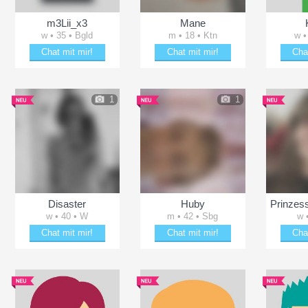
m3Lii_x3
Mane
w • 35 • Bgld
m • 18 • Ktn
w •
Chat mit mir!
Chat mit mir!
Cha
Flirte mit m3Lii_x3
Plänkle mit Mane
Verz
1
1
Disaster
Huby
w • 40 • W
m • 42 • Sbg
w 
Chat mit mir!
Chat mit mir!
Cha
ächeln
Plänkle mit Disaster
Erheitere Huby
Brin