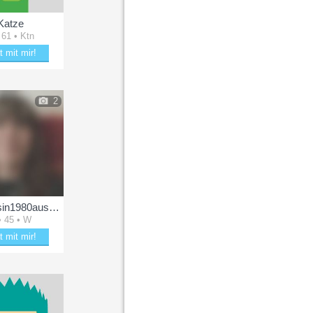
Katze
 61 • Ktn
t mit mir!
aubere Katze
2
Prinzessin1980ausWien
• 45 • W
t mit mir!
g Prinzessin1980ausWien zum Lächeln