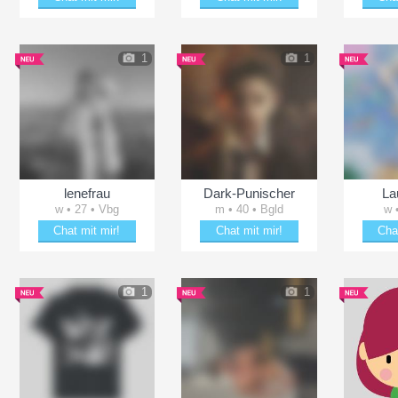
Date mit Sternschnuppe24
Verzaubere Taz85
Verz
1
1
lenefrau
Dark-Punischer
La
w • 27 • Vbg
m • 40 • Bgld
w 
Chat mit mir!
Chat mit mir!
Cha
Erheitere lenefrau
Plänkle mit Dark-Punischer
Schä
1
1