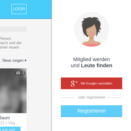
LOGIN
Reisen,
reich und der
einer neuen
Mitglied werden
Neue zeigen ▾
und
Leute finden
1
Mit Google+ anmelden
oder registrieren
Registrieren
Baum
 21 • Vbg
t mit mir!