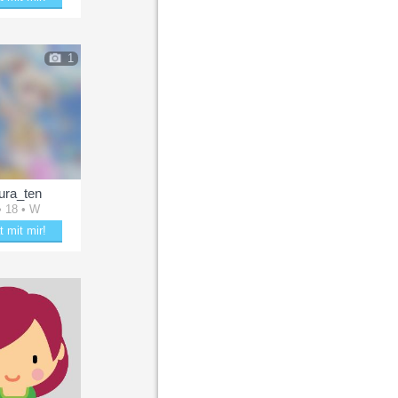
aubere Baum
1
ura_ten
• 18 • W
t mit mir!
kere mit Laura_ten