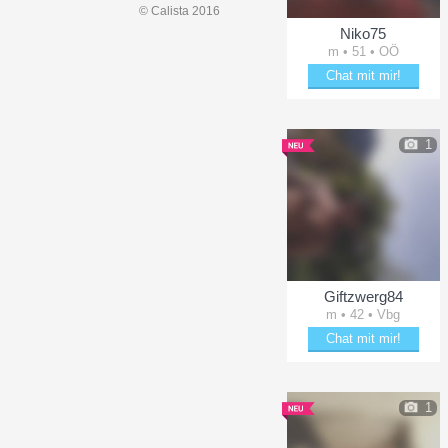
© Calista 2016
Niko75
m • 51 • OÖ
Chat mit mir!
Bezaubere Niko75
1
Giftzwerg84
m • 42 • Vbg
Chat mit mir!
Bring Giftzwerg84 zum L
1