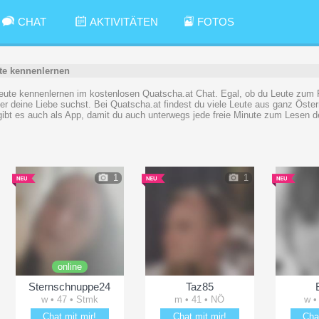
CHAT
AKTIVITÄTEN
FOTOS
te kennenlernen
eute kennenlernen im kostenlosen Quatscha.at Chat. Egal, ob du Leute zum 
er deine Liebe suchst. Bei Quatscha.at findest du viele Leute aus ganz Öster
ibt es auch als App, damit du auch unterwegs jede freie Minute zum Lesen d
1
1
online
Sternschnuppe24
Taz85
w • 47 • Stmk
m • 41 • NÖ
w •
Chat mit mir!
Chat mit mir!
Cha