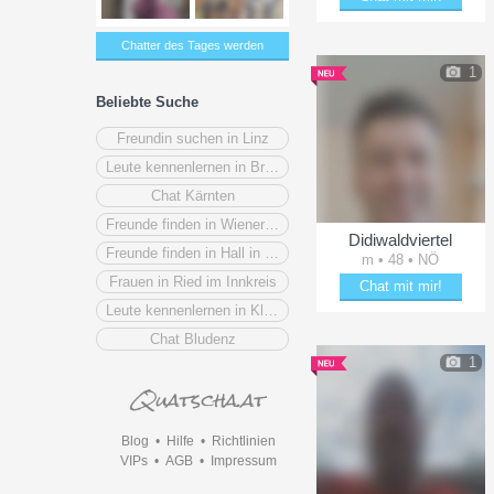
Bezaubere Wastl98
Chatter des Tages werden
1
Beliebte Suche
Freundin suchen in Linz
Leute kennenlernen in Bruck an der Mur
Chat Kärnten
Freunde finden in Wiener Neustadt
Didiwaldviertel
Freunde finden in Hall in Tirol
m • 48 • NÖ
Frauen in Ried im Innkreis
Chat mit mir!
Leute kennenlernen in Klagenfurt
Plänkle mit Didiwaldviertel
Chat Bludenz
1
Blog
•
Hilfe
•
Richtlinien
VIPs
•
AGB
•
Impressum