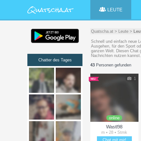
LEUTE
Quatscha.at
>
Leute
>
Leu
Schnell und einfach neue L
Ausgehen, für den Sport od
ganzen Welt. Diesen Chat g
Nachrichten nutzen kannst.
Chatter des Tages
43
Personen gefunden
1
online
Wastl98
m • 28 • Stmk
Chat mit mir!