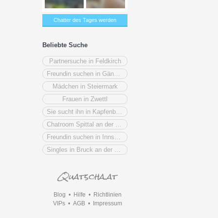
Chatter des Tages werden
Beliebte Suche
Partnersuche in Feldkirch
Freundin suchen in Gänserndorf
Mädchen in Steiermark
Frauen in Zwettl
Sie sucht ihn in Kapfenberg
Chatroom Spittal an der Drau
Freundin suchen in Innsbruck
Singles in Bruck an der Mur
Blog
•
Hilfe
•
Richtlinien
VIPs
•
AGB
•
Impressum