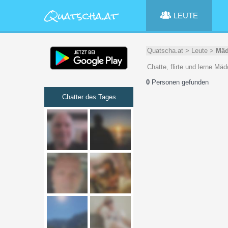
LEUTE
Quatscha.at
>
Leute
>
Mäd
Chatte, flirte und lerne Mä
0
Personen gefunden
Chatter des Tages