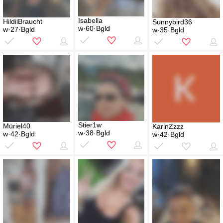
Isabella
HildiiBraucht
Sunnybird36
w·60·Bgld
w·27·Bgld
w·35·Bgld
Stier1w
Müriel40
KarinZzzz
w·38·Bgld
w·42·Bgld
w·42·Bgld