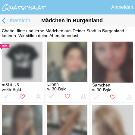
Anmelden
Übersicht
Mädchen in Burgenland
Chatte, flirte und lerne Mädchen aus Deiner Stadt in Burgenland
kennen. Wir stillen deine Abeneteuerlust!
Liinnn
m3Lii_x3
Samchen
w·30·Bgld
w·35·Bgld
w·30·Bgld