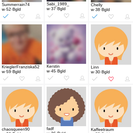
Sabi_1989_
Summerrain74
Chelly
w·37·Bgld
w·52·Bgld
w·38·Bgld
Kerstin
KrieglerFranziska52
Linn
w·45·Bgld
w·59·Bgld
w·30·Bgld
fadf
chaosqueen90
Kaffeetraum