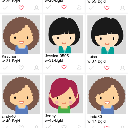
w·26·Bgld
w·36·Bgld
w·55·Bgld
Jessica-0505
Kirscherl
Luisa
w·31·Bgld
w·31·Bgld
w·37·Bgld
Jenny
sindy40
Linda80
w·45·Bgld
w·40·Bgld
w·47·Bgld