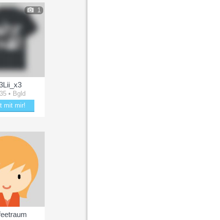
1
Lii_x3
 35 • Bgld
t mit mir!
e mit m3Lii_x3
feetraum