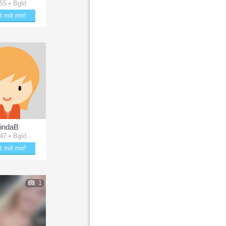
 55 • Bgld
t mit mir!
aubere Kaffeetraum
indaB
 47 • Bgld
t mit mir!
kere mit LindaB
1