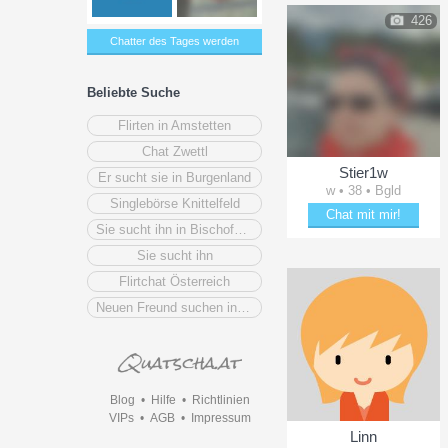
426
Chatter des Tages werden
Beliebte Suche
Flirten in Amstetten
Chat Zwettl
Stier1w
Er sucht sie in Burgenland
w • 38 • Bgld
Singlebörse Knittelfeld
Chat mit mir!
Sie sucht ihn in Bischofshofen
Date mit Stier1w
Sie sucht ihn
Flirtchat Österreich
Neuen Freund suchen in Gerasdorf
Blog
•
Hilfe
•
Richtlinien
VIPs
•
AGB
•
Impressum
Linn