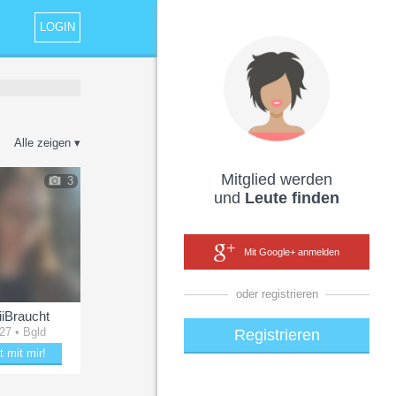
LOGIN
Alle zeigen ▾
Mitglied werden
3
und
Leute finden
Mit Google+ anmelden
oder registrieren
iiBraucht
 27 • Bgld
Registrieren
t mit mir!
tere HildiiBraucht