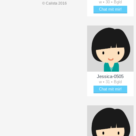
w • 30 • Bgld
© Calista 2016
Chat mit mir!
Schäkere mit Linn
Jessica-0505
w • 31 • Bgld
Chat mit mir!
Date mit Jessica-0505