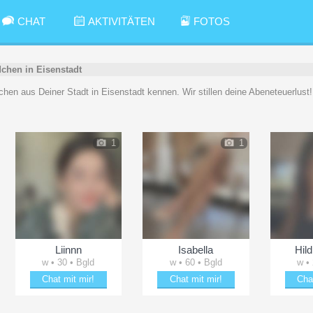
CHAT
AKTIVITÄTEN
FOTOS
chen in Eisenstadt
dchen aus Deiner Stadt in Eisenstadt kennen. Wir stillen deine Abeneteuerlust!
1
1
Liinnn
Isabella
Hild
w • 30 • Bgld
w • 60 • Bgld
w •
Chat mit mir!
Chat mit mir!
Cha
Schäkere mit Liinnn
Flirte mit Isabella
Erhei