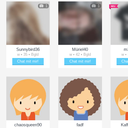
1
1
Sunnybird36
Müriel40
m3
w • 35 • Bgld
w • 42 • Bgld
w •
Chat mit mir!
Chat mit mir!
Cha
Date mit Sunnybird36
Plänkle mit Müriel40
Flirt
chaosqueen90
fadf
Kaf