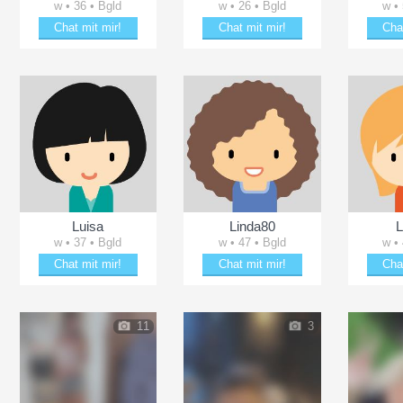
w • 36 • Bgld
w • 26 • Bgld
w •
Chat mit mir!
Chat mit mir!
Cha
Erheitere chaosqueen90
Verzaubere fadf
Verz
Luisa
Linda80
L
w • 37 • Bgld
w • 47 • Bgld
w •
Chat mit mir!
Chat mit mir!
Cha
Schäkere mit Luisa
Schäkere mit Linda80
Schä
11
3