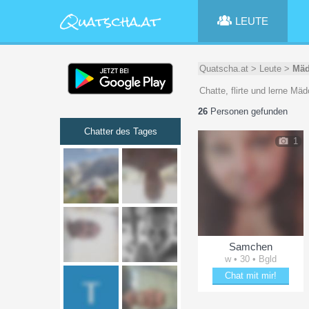
LEUTE
Quatscha.at
>
Leute
>
Mäd
Chatte, flirte und lerne Mä
26
Personen gefunden
Chatter des Tages
1
Samchen
w • 30 • Bgld
Chat mit mir!
Date mit Samchen