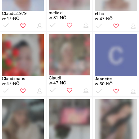
melix.d
Claudia1979
cl.hu
w·31·NÖ
w·47·NÖ
w·47·NÖ
Claudi
Claudimaus
Jeanette
w·47·NÖ
w·47·NÖ
w·50·NÖ