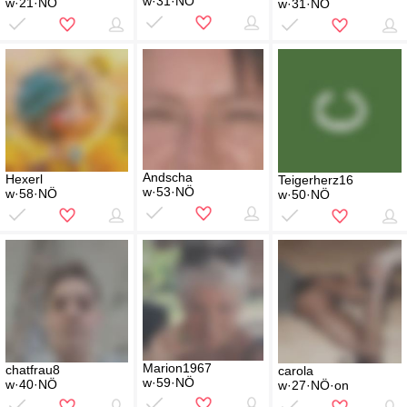
w·31·NÖ
w·21·NÖ
w·31·NÖ
Andscha
Hexerl
Teigerherz16
w·53·NÖ
w·58·NÖ
w·50·NÖ
Marion1967
chatfrau8
carola
w·59·NÖ
w·40·NÖ
w·27·NÖ·on