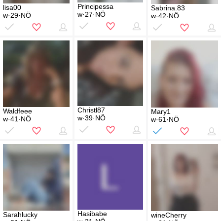
Principessa
lisa00
Sabrina.83
w·27·NÖ
w·29·NÖ
w·42·NÖ
Christl87
Waldfeee
Mary1
w·39·NÖ
w·41·NÖ
w·61·NÖ
Hasibabe
Sarahlucky
wineCherry