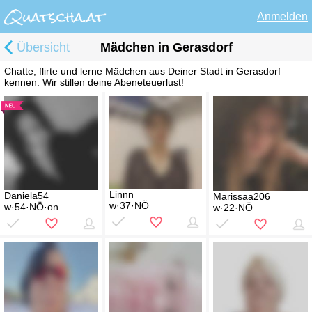
Anmelden
Übersicht
Mädchen in Gerasdorf
Chatte, flirte und lerne Mädchen aus Deiner Stadt in Gerasdorf
kennen. Wir stillen deine Abeneteuerlust!
Linnn
Daniela54
Marissaa206
w·37·NÖ
w·54·NÖ·on
w·22·NÖ