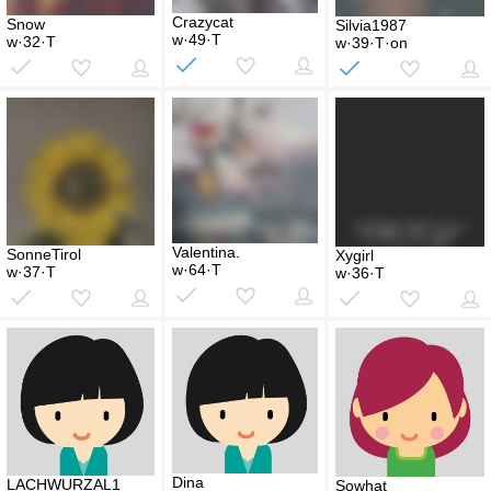
Crazycat
Snow
Silvia1987
w·49·T
w·32·T
w·39·T·on
Valentina.
SonneTirol
Xygirl
w·64·T
w·37·T
w·36·T
Dina
LACHWURZAL1
Sowhat