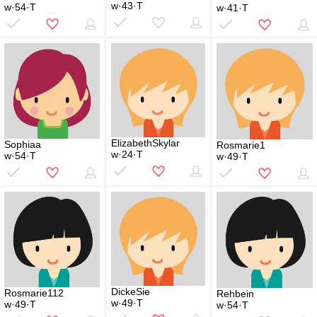
w·43·T
w·54·T
w·41·T
ElizabethSkylar
Sophiaa
Rosmarie1
w·24·T
w·54·T
w·49·T
DickeSie
Rosmarie112
Rehbein
w·49·T
w·49·T
w·54·T