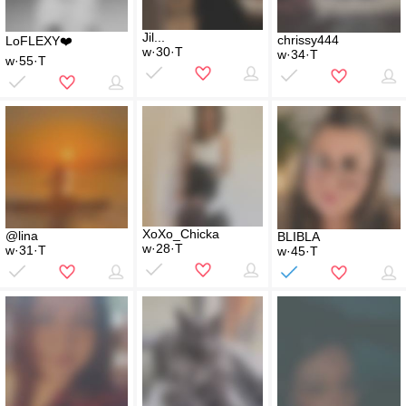
Jil...
chrissy444
LoFLEXY❤️
w·30·T
w·34·T
w·55·T
XoXo_Chicka
@lina
BLIBLA
w·28·T
w·31·T
w·45·T