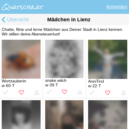
Anmelden
Übersicht
Mädchen in Lienz
Chatte, flirte und lerne Mädchen aus Deiner Stadt in Lienz kennen.
Wir stillen deine Abeneteuerlust!
snake.witch
Wortzauberin
AnniTirol
w·39·T
w·60·T
w·22·T