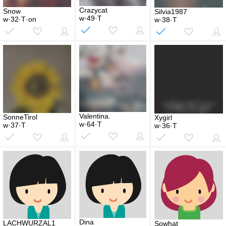
Crazycat
Snow
Silvia1987
w·49·T
w·32·T·on
w·38·T
Valentina.
SonneTirol
Xygirl
w·64·T
w·37·T
w·36·T
Dina
LACHWURZAL1
Sowhat