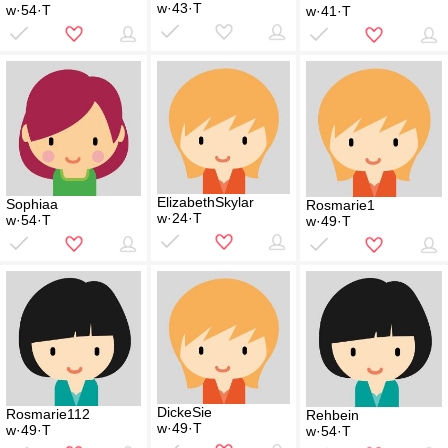
w·43·T
w·54·T
w·41·T
ElizabethSkylar
Sophiaa
Rosmarie1
w·24·T
w·54·T
w·49·T
DickeSie
Rosmarie112
Rehbein
w·49·T
w·49·T
w·54·T