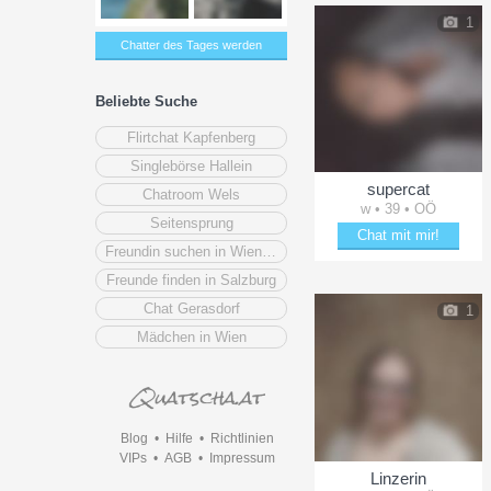
1
Chatter des Tages werden
Beliebte Suche
Flirtchat Kapfenberg
Singlebörse Hallein
supercat
Chatroom Wels
w • 39 • OÖ
Seitensprung
Chat mit mir!
Freundin suchen in Wiener Neustadt
Entzücke supercat
Freunde finden in Salzburg
Chat Gerasdorf
1
Mädchen in Wien
Blog
•
Hilfe
•
Richtlinien
VIPs
•
AGB
•
Impressum
Linzerin