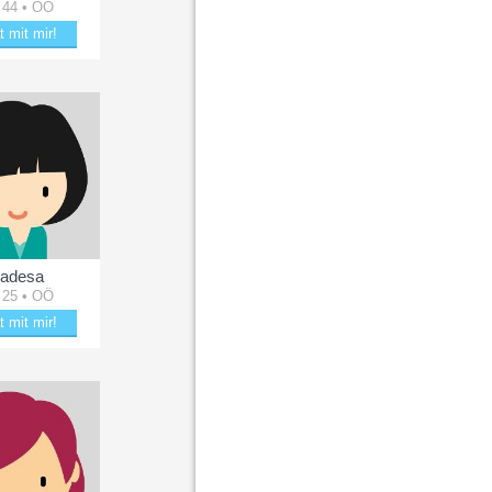
 44 • OÖ
t mit mir!
kle mit hübsche38
adesa
 25 • OÖ
t mit mir!
aubere Badesa