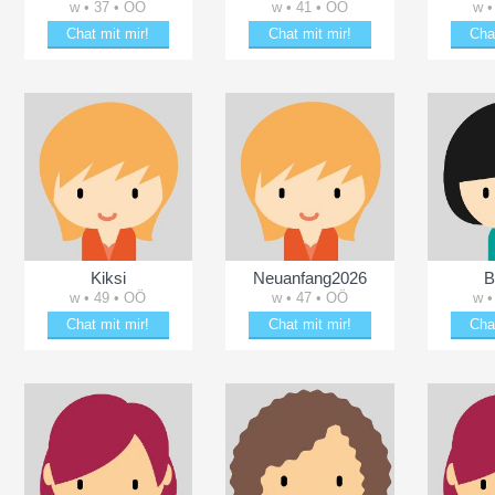
w • 37 • OÖ
w • 41 • OÖ
w •
Chat mit mir!
Chat mit mir!
Cha
Verzaubere Babsimaus07
Date mit Avra
Plän
Kiksi
Neuanfang2026
B
w • 49 • OÖ
w • 47 • OÖ
w •
Chat mit mir!
Chat mit mir!
Cha
Verzaubere Kiksi
Bezaubere Neuanfang2026
Verz