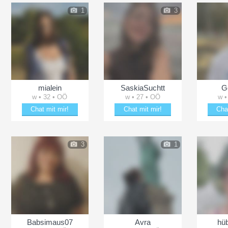
1
3
mialein
SaskiaSuchtt
G
w • 32 • OÖ
w • 27 • OÖ
w •
Chat mit mir!
Chat mit mir!
Cha
Flirte mit mialein
Date mit SaskiaSuchtt
Brin
3
1
Babsimaus07
Avra
hü