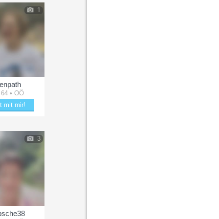
1
enpath
 64 • OÖ
t mit mir!
g Genpath zum Lächeln
3
bsche38