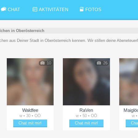
CHAT
AKTIVITÄTEN
FOTOS
chen in Oberösterreich
dchen aus Deiner Stadt in Oberösterreich kennen. Wir stillen deine Abeneteuerl
10
26
Waldfee
RaVen
Maiglö
w • 30 • OÖ
w • 50 • OÖ
w •
Chat mit mir!
Chat mit mir!
Cha
Bezaubere Waldfee
Flirte mit RaVen
Plän