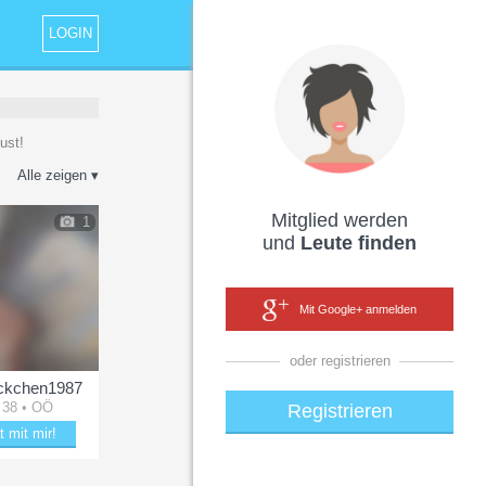
LOGIN
ust!
Alle zeigen ▾
Mitglied werden
1
und
Leute finden
Mit Google+ anmelden
oder registrieren
ckchen1987
 38 • OÖ
Registrieren
t mit mir!
kle mit Maiglöckchen1987