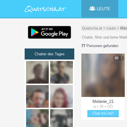
LEUTE
Quatscha.at
>
Leute
>
Mäd
Chatte, flirte und lerne Mä
77
Personen gefunden
Chatter des Tages
1
Melanie_21
w • 35 • OÖ
Chat mit mir!
Plänkle mit Melanie_21