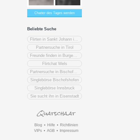
Chatter des Tages werden
Beliebte Suche
Flirten in Sankt Johann im Pongau
Partnersuche in Tirol
Freunde finden in Burgenland
Flirtchat Wels
Partnersuche in Bischofshofen
Singlebörse Bischofshofen
Singlebörse Innsbruck
Sie sucht ihn in Eisenstadt
Blog
•
Hilfe
•
Richtlinien
VIPs
•
AGB
•
Impressum