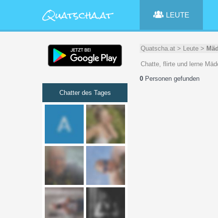
LEUTE
Quatscha.at
>
Leute
>
Mäd
Chatte, flirte und lerne Mä
0
Personen gefunden
Chatter des Tages