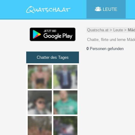
LEUTE
Quatscha.at
>
Leute
>
Mäd
Chatte, flirte und lerne M
0
Personen gefunden
Chatter des Tages