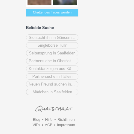
Chatter des Tages werden
Beliebte Suche
Sie sucht ihn in Gänserndorf
Singlebörse Tulln
Seitensprung in Saalfelden
Partnersuche in Oberösterreich
Kontaktanzeigen aus Kärnten
Partnersuche in Hallein
Neuen Freund suchen in Oberösterreich
Mädchen in Saalfelden
Blog
•
Hilfe
•
Richtlinien
VIPs
•
AGB
•
Impressum