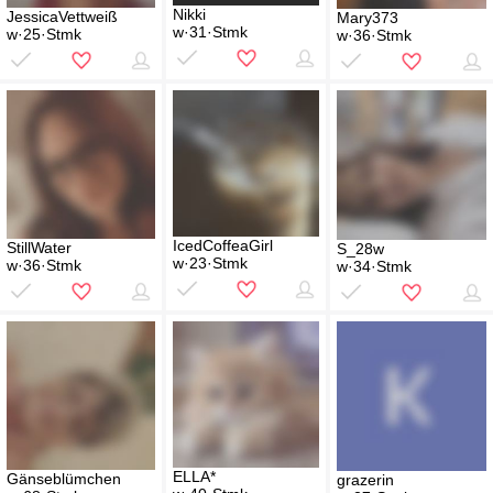
Nikki
JessicaVettweiß
Mary373
w·31·Stmk
w·25·Stmk
w·36·Stmk
IcedCoffeaGirl
StillWater
S_28w
w·23·Stmk
w·36·Stmk
w·34·Stmk
ELLA*
Gänseblümchen
grazerin