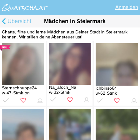
Anmelden
Übersicht
Mädchen in Steiermark
Chatte, flirte und lerne Mädchen aus Deiner Stadt in Steiermark
kennen. Wir stillen deine Abeneteuerlust!
Na_afoch_Na
Sternschnuppe24
ichbinso64
w·32·Stmk
w·47·Stmk·on
w·62·Stmk