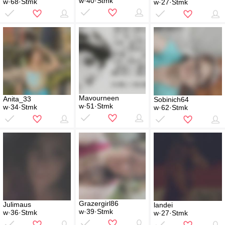
w·40·Stmk
w·68·Stmk
w·27·Stmk
Mavourneen
Anita_33
Sobinich64
w·51·Stmk
w·34·Stmk
w·62·Stmk
Grazergirl86
Julimaus
landei
w·39·Stmk
w·36·Stmk
w·27·Stmk