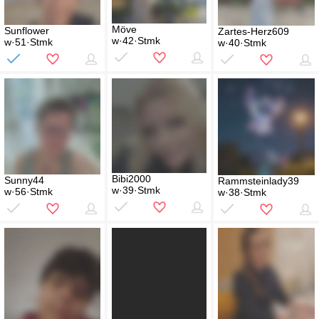
Möve
Sunflower
Zartes-Herz609
w·42·Stmk
w·51·Stmk
w·40·Stmk
Bibi2000
Sunny44
Rammsteinlady39
w·39·Stmk
w·56·Stmk
w·38·Stmk