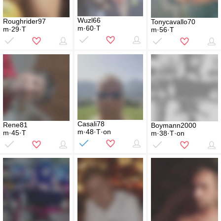
Wuzl66
Roughrider97
Tonycavallo70
m·60·T
m·29·T
m·56·T
Casali78
Rene81
Boymann2000
m·48·T·on
m·45·T
m·38·T·on