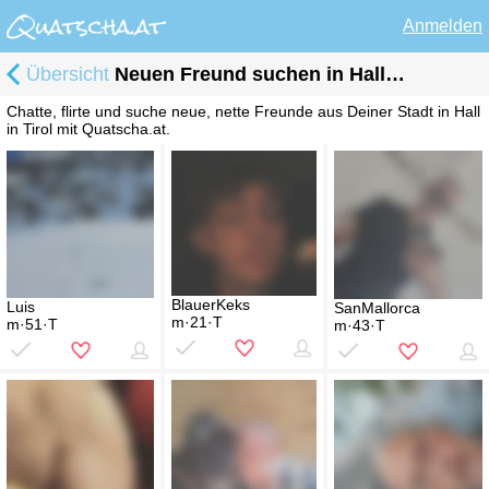
Anmelden
Übersicht
Neuen Freund suchen in Hall in Tirol
Chatte, flirte und suche neue, nette Freunde aus Deiner Stadt in Hall
in Tirol mit Quatscha.at.
BlauerKeks
Luis
SanMallorca
m·21·T
m·51·T
m·43·T