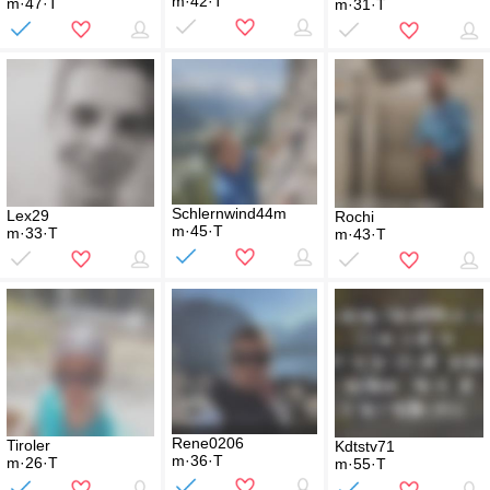
m·42·T
m·47·T
m·31·T
Schlernwind44m
Lex29
Rochi
m·45·T
m·33·T
m·43·T
Rene0206
Tiroler
Kdtstv71
m·36·T
m·26·T
m·55·T