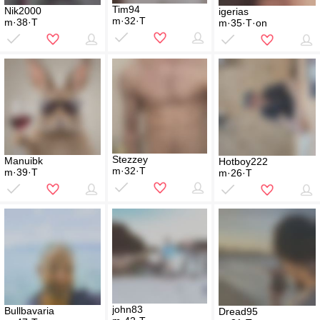
Tim94
Nik2000
igerias
m·32·T
m·38·T
m·35·T·on
Stezzey
Manuibk
Hotboy222
m·32·T
m·39·T
m·26·T
john83
Bullbavaria
Dread95