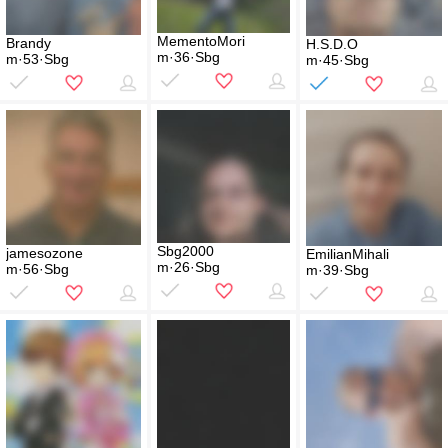
MementoMori
Brandy
H.S.D.O
m·36·Sbg
m·53·Sbg
m·45·Sbg
Sbg2000
jamesozone
EmilianMihali
m·26·Sbg
m·56·Sbg
m·39·Sbg