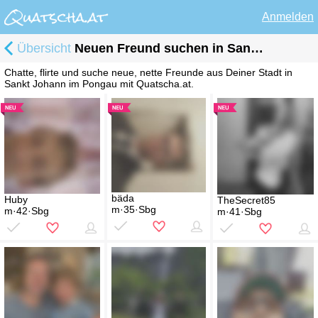
Anmelden
Übersicht
Neuen Freund suchen in Sankt Johann im Pongau
Chatte, flirte und suche neue, nette Freunde aus Deiner Stadt in
Sankt Johann im Pongau mit Quatscha.at.
bäda
Huby
TheSecret85
m·35·Sbg
m·42·Sbg
m·41·Sbg