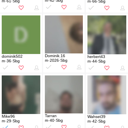
m·42·Sbg
m·61·Sbg
m·66·Sbg
Dominik.16
dominik502
herbert43
m·2026·Sbg
m·36·Sbg
m·44·Sbg
Tarran
Mike96
Wahset39
m·40·Sbg
m·29·Sbg
m·42·Sbg