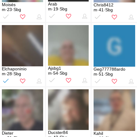
Arab
Moisés
Chris8412
m·19·Sbg
m·23·Sbg
m·41·Sbg
Ajsbg1
Elchaponinio
Geg777788ardo
m·54·Sbg
m·28·Sbg
m·51·Sbg
Ducster84
Dieter
Kahil