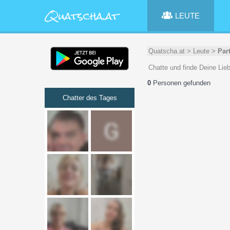
LEUTE
Quatscha.at
>
Leute
>
Par
Chatte und finde Deine Lie
0
Personen gefunden
Chatter des Tages