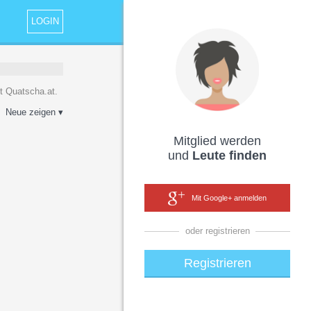
LOGIN
it Quatscha.at.
Neue zeigen ▾
Mitglied werden
und
Leute finden
Mit Google+ anmelden
oder registrieren
Registrieren