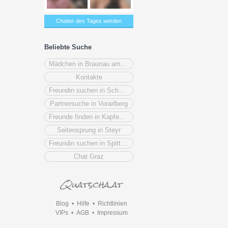
Chatter des Tages werden
Beliebte Suche
Mädchen in Braunau am Inn
Kontakte
Freundin suchen in Schwechat
Partnersuche in Vorarlberg
Freunde finden in Kapfenberg
Seitensprung in Steyr
Freundin suchen in Spittal an der Drau
Chat Graz
Blog
•
Hilfe
•
Richtlinien
VIPs
•
AGB
•
Impressum