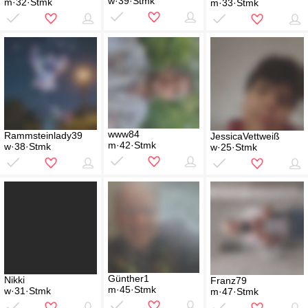
w·39·Stmk
m·32·Stmk
m·33·Stmk
www84
Rammsteinlady39
JessicaVettweiß
m·42·Stmk
w·38·Stmk
w·25·Stmk
Günther1
Nikki
Franz79
m·45·Stmk
w·31·Stmk
m·47·Stmk