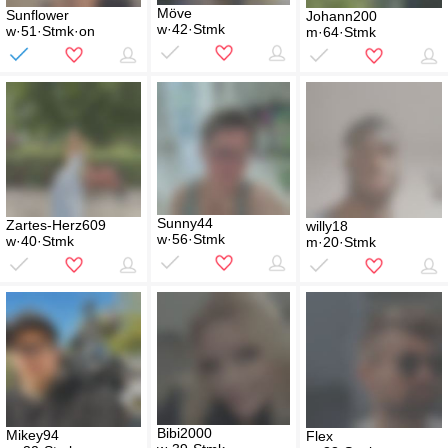
Möve
Sunflower
Johann200
w·42·Stmk
w·51·Stmk·on
m·64·Stmk
Sunny44
Zartes-Herz609
willy18
w·56·Stmk
w·40·Stmk
m·20·Stmk
Bibi2000
Mikey94
Flex