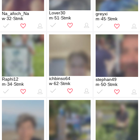
Lover30
Na_afoch_Na
greyxi
m·51·Stmk
w·32·Stmk
m·45·Stmk
ichbinso64
Raphi12
stephan49
w·62·Stmk
m·34·Stmk
m·50·Stmk