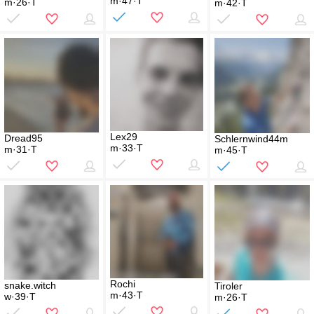
m·47·T
m·26·T
m·42·T
Lex29
Dread95
Schlernwind44m
m·33·T
m·31·T
m·45·T
Rochi
snake.witch
Tiroler
m·43·T
w·39·T
m·26·T