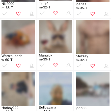
Tim94
Nik2000
igerias
m·32·T
m·38·T
m·35·T
Manuibk
Wortzauberin
Stezzey
m·39·T
w·60·T
m·32·T
Bullbavaria
Hotboy222
john83