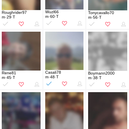
Wuzl66
Roughrider97
Tonycavallo70
m·60·T
m·29·T
m·56·T
Casali78
Rene81
Boymann2000
m·48·T
m·45·T
m·38·T