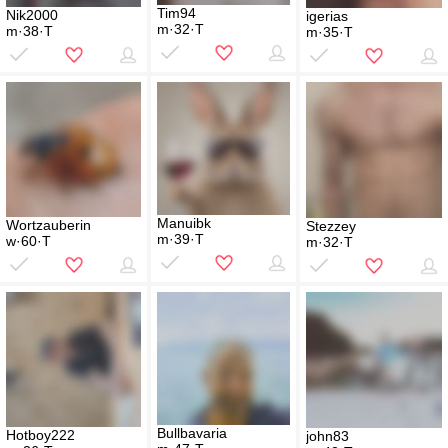
Tim94
Nik2000
igerias
m·32·T
m·38·T
m·35·T
Manuibk
Wortzauberin
Stezzey
m·39·T
w·60·T
m·32·T
Bullbavaria
Hotboy222
john83