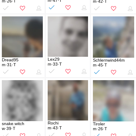
m·47·T
m·26·T
m·42·T
Lex29
Dread95
Schlernwind44m
m·33·T
m·31·T
m·45·T
Rochi
snake.witch
Tiroler
m·43·T
w·39·T
m·26·T