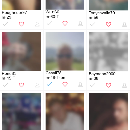
Wuzl66
Roughrider97
Tonycavallo70
m·60·T
m·29·T
m·56·T
Casali78
Rene81
Boymann2000
m·48·T·on
m·45·T
m·38·T