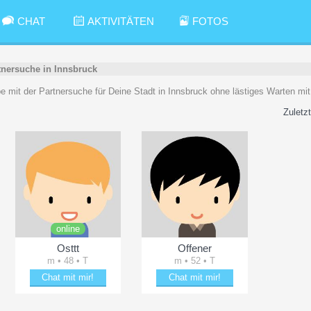
CHAT
AKTIVITÄTEN
FOTOS
tnersuche in Innsbruck
be mit der Partnersuche für Deine Stadt in Innsbruck ohne lästiges Warten mi
Zuletzt
online
Osttt
Offener
m • 48 • T
m • 52 • T
Chat mit mir!
Chat mit mir!
Entzücke Osttt
Entzücke Offener