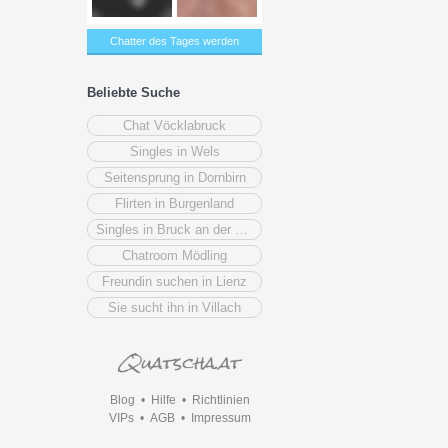
Chatter des Tages werden
Beliebte Suche
Chat Vöcklabruck
Singles in Wels
Seitensprung in Dornbirn
Flirten in Burgenland
Singles in Bruck an der Mur
Chatroom Mödling
Freundin suchen in Lienz
Sie sucht ihn in Villach
Blog
•
Hilfe
•
Richtlinien
VIPs
•
AGB
•
Impressum