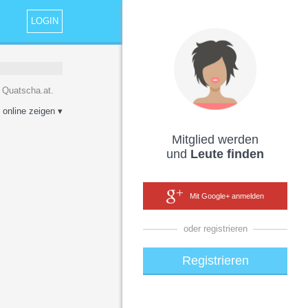
LOGIN
t Quatscha.at.
 online zeigen ▾
Mitglied werden
und
Leute finden
Mit Google+ anmelden
oder registrieren
Registrieren