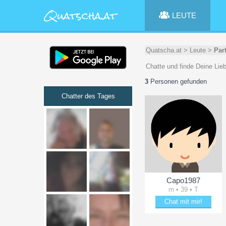
LEUTE
Quatscha.at
>
Leute
>
Par
Chatte und finde Deine Lie
3
Personen gefunden
Chatter des Tages
Capo1987
m • 39 • T
Chat mit mir!
Schäkere mit Capo1987