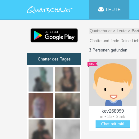
LEUTE
Quatscha.at
>
Leute
>
Par
Chatte und finde Deine Lie
3
Personen gefunden
Chatter des Tages
kev268999
m • 35 • Stmk
Chat mit mir!
Bring kev268999 zum Lä