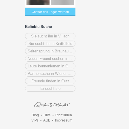
Chatter des Tages werden
Beliebte Suche
Sie sucht ihn in Villach
Sie sucht ihn in Knittelfeld
Seitensprung in Braunau am Inn
Neuen Freund suchen in Vorarlberg
Leute kennenlernen in Gänserndorf
Partnersuche in Wiener Neustadt
Freunde finden in Graz
Er sucht sie
Blog
•
Hilfe
•
Richtlinien
VIPs
•
AGB
•
Impressum