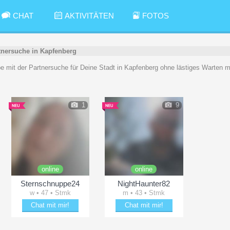
CHAT
AKTIVITÄTEN
FOTOS
tnersuche in Kapfenberg
be mit der Partnersuche für Deine Stadt in Kapfenberg ohne lästiges Warten m
1
9
online
online
Sternschnuppe24
NightHaunter82
w • 47 • Stmk
m • 43 • Stmk
Chat mit mir!
Chat mit mir!
cheln
Date mit Sternschnuppe24
Bezaubere NightHaunter82