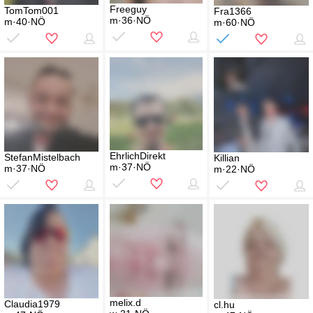
Freeguy
TomTom001
Fra1366
m·36·NÖ
m·40·NÖ
m·60·NÖ
EhrlichDirekt
StefanMistelbach
Killian
m·37·NÖ
m·37·NÖ
m·22·NÖ
melix.d
Claudia1979
cl.hu