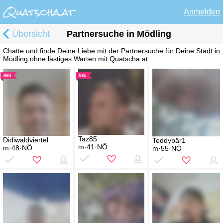
Anmelden
Übersicht
Partnersuche in Mödling
Chatte und finde Deine Liebe mit der Partnersuche für Deine Stadt in
Mödling ohne lästiges Warten mit Quatscha.at.
Taz85
Didiwaldviertel
Teddybär1
m·41·NÖ
m·48·NÖ
m·55·NÖ