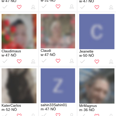
w·31·NÖ
w·47·NÖ
w·47·NÖ
Claudi
Claudimaus
Jeanette
w·47·NÖ
w·47·NÖ
w·50·NÖ
sahin33Sahin01
KaterCarlos
MrMagnus
m·47·NÖ
m·52·NÖ
m·36·NÖ