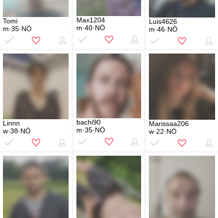
Max1204
Tomi
Luis4626
m·40·NÖ
m·35·NÖ
m·46·NÖ
bachi90
Linnn
Marissaa206
m·35·NÖ
w·38·NÖ
w·22·NÖ