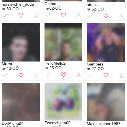
Gjema
masterchief_dude
atonis
m·62·OÖ
m·33·OÖ
m·62·OÖ
HelloMello2
Murat
Gambers
m·25·OÖ
m·42·OÖ
m·27·OÖ
Zwetschken00
DerMicha24
Maiglöckchen1987