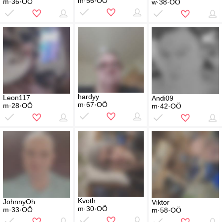
m·56·OÖ
m·36·OÖ
w·38·OÖ
hardyy
Leon117
Andi09
m·67·OÖ
m·28·OÖ
m·42·OÖ
Kvoth
JohnnyOh
Viktor
m·30·OÖ
m·33·OÖ
m·58·OÖ