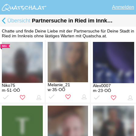
Anmelden
Übersicht
Partnersuche in Ried im Innkreis
Chatte und finde Deine Liebe mit der Partnersuche für Deine Stadt in
Ried im Innkreis ohne lästiges Warten mit Quatscha.at.
Melanie_21
Niko75
Alex0007
w·35·OÖ
m·51·OÖ
m·23·OÖ