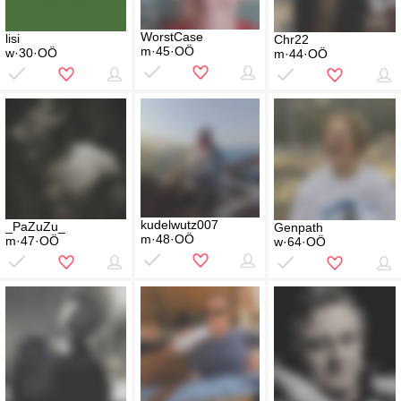
WorstCase
lisi
Chr22
m·45·OÖ
w·30·OÖ
m·44·OÖ
kudelwutz007
_PaZuZu_
Genpath
m·48·OÖ
m·47·OÖ
w·64·OÖ