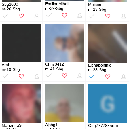
EmilianMihali
Sbg2000
Moisés
m·39·Sbg
m·26·Sbg
m·23·Sbg
Chris8412
Arab
Elchaponinio
m·41·Sbg
m·19·Sbg
m·28·Sbg
Ajsbg1
MariannaS
Geg777788ardo