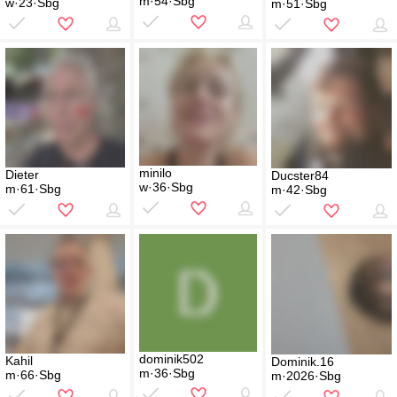
m·54·Sbg
w·23·Sbg
m·51·Sbg
minilo
Dieter
Ducster84
w·36·Sbg
m·61·Sbg
m·42·Sbg
dominik502
Kahil
Dominik.16
m·36·Sbg
m·66·Sbg
m·2026·Sbg