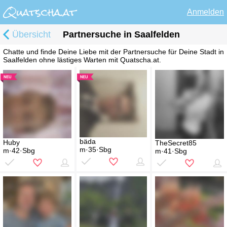
Anmelden
Übersicht
Partnersuche in Saalfelden
Chatte und finde Deine Liebe mit der Partnersuche für Deine Stadt in
Saalfelden ohne lästiges Warten mit Quatscha.at.
bäda
Huby
TheSecret85
m·35·Sbg
m·42·Sbg
m·41·Sbg