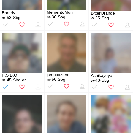
MementoMori
Brandy
BitterOrange
m·36·Sbg
m·53·Sbg
w·25·Sbg
jamesozone
H.S.D.O
Achikayoyo
m·56·Sbg
m·45·Sbg·on
w·48·Sbg