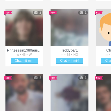
Plänkle mit Daniela54
Verzaubere TheSecret85
Erhei
2
1
Prinzessin1980ausWien
Teddybär1
Ch
w • 45 • W
m • 55 • NÖ
m •
Chat mit mir!
Chat mit mir!
Cha
Bring Prinzessin1980ausWien zum Lächeln
Verzaubere Teddybär1
Schä
3
1