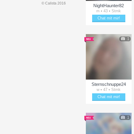
© Calista 2016
NightHaunter82
m • 43 • Stmk
Chat mit mir!
Bezaubere NightHaunter
1
Sternschnuppe24
w • 47 • Stmk
Chat mit mir!
Date mit Sternschnuppe2
1