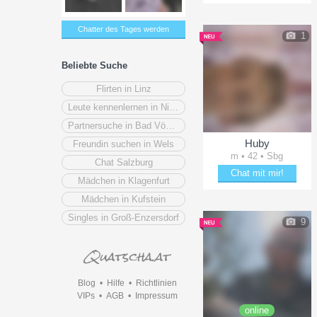
Verzaubere Taz85
Chatter des Tages werden
1
Beliebte Suche
Flirten in Linz
Leute kennenlernen in Niederösterreich
Partnersuche in Bad Vöslau
Huby
Freundin suchen in Wels
m • 42 • Sbg
Chat Salzburg
Chat mit mir!
Mädchen in Klagenfurt
Erheitere Huby
Mädchen in Kufstein
Singles in Groß-Enzersdorf
9
Blog
•
Hilfe
•
Richtlinien
VIPs
•
AGB
•
Impressum
online