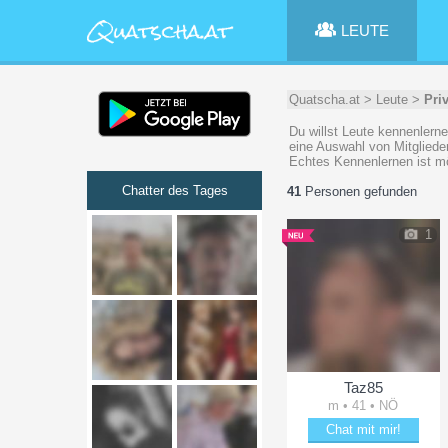
LEUTE
Quatscha.at
>
Leute
>
Pri
Du willst Leute kennenlerne
eine Auswahl von Mitgliede
Echtes Kennenlernen ist mög
Chatter des Tages
41
Personen gefunden
1
Taz85
m • 41 • NÖ
Chat mit mir!