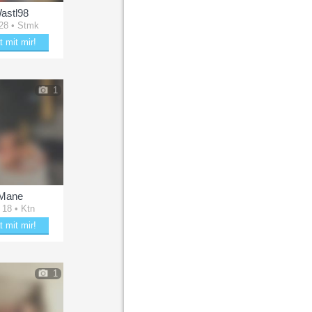
astl98
28 • Stmk
t mit mir!
ubere Wastl98
1
Mane
 18 • Ktn
t mit mir!
kle mit Mane
1