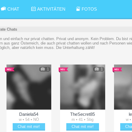
CHAT
AKTIVITÄTEN
FOTOS
vate Chats
n und einfach nur privat chatten. Privat und anonym. Kein Problem. Du bist nic
rn aus ganz Österreich, die auch privat chatten wollen und nach Personen w
lich, aber natürlich kein muss. Die Unterhaltung zählt!
1
1
Daniela54
TheSecret85
l
w • 54 • NÖ
m • 41 • Sbg
w •
Chat mit mir!
Chat mit mir!
Cha