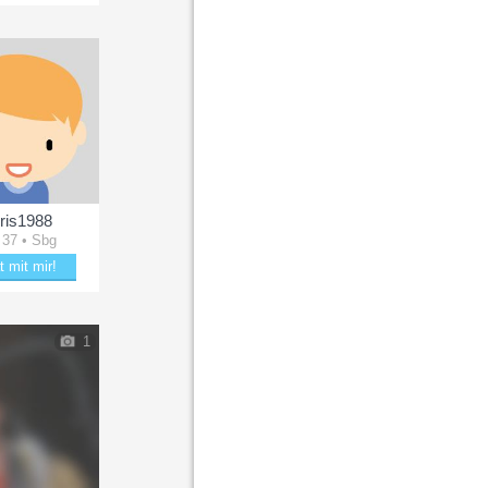
tere lenefrau
ris1988
 37 • Sbg
t mit mir!
kere mit Chris1988
1