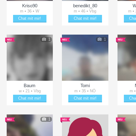
Kriso90
benedikt_80
W
m • 36 • W
m • 46 • Vbg
m • 
Chat mit mir!
Chat mit mir!
Cha
82
Verzaubere Kriso90
Bring benedikt_80 zum Lächeln
Beza
1
1
Baum
Tomi
w • 21 • Vbg
m • 35 • NÖ
m •
Chat mit mir!
Chat mit mir!
Cha
4
Verzaubere Baum
Verzaubere Tomi
Plän
1