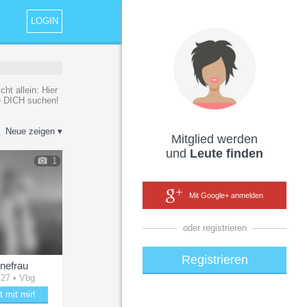
LOGIN
ht allein: Hier
ie DICH suchen!
Neue zeigen ▾
Mitglied werden
und
Leute finden
1
Mit Google+ anmelden
oder registrieren
Registrieren
enefrau
 27 • Vbg
t mit mir!