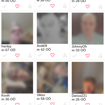
w·38·OÖ
m·56·OÖ
m·28·OÖ
Andi09
hardyy
JohnnyOh
m·42·OÖ
m·67·OÖ
m·33·OÖ
Viktor
Kvoth
Darius221
m·58·OÖ
m·30·OÖ
m·26·OÖ