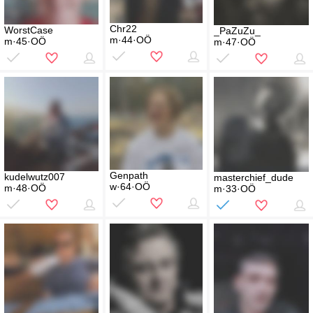
Chr22
WorstCase
_PaZuZu_
m·44·OÖ
m·45·OÖ
m·47·OÖ
Genpath
kudelwutz007
masterchief_dude
w·64·OÖ
m·48·OÖ
m·33·OÖ