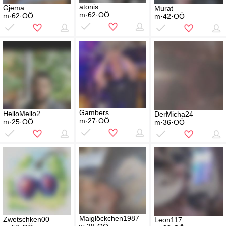
atonis
Gjema
Murat
m·62·OÖ
m·62·OÖ
m·42·OÖ
Gambers
HelloMello2
DerMicha24
m·27·OÖ
m·25·OÖ
m·36·OÖ
Maiglöckchen1987
Zwetschken00
Leon117