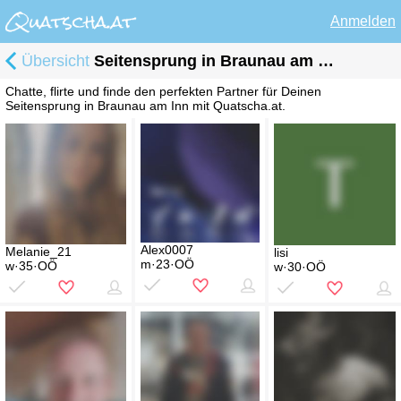
Anmelden
Übersicht
Seitensprung in Braunau am Inn
Chatte, flirte und finde den perfekten Partner für Deinen
Seitensprung in Braunau am Inn mit Quatscha.at.
Alex0007
Melanie_21
lisi
m·23·OÖ
w·35·OÖ
w·30·OÖ