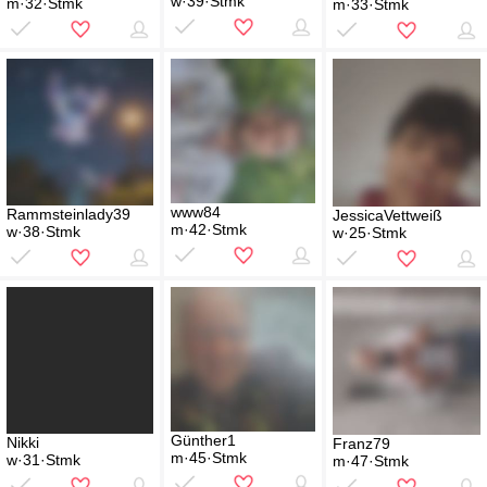
w·39·Stmk
m·32·Stmk
m·33·Stmk
www84
Rammsteinlady39
JessicaVettweiß
m·42·Stmk
w·38·Stmk
w·25·Stmk
Günther1
Nikki
Franz79
m·45·Stmk
w·31·Stmk
m·47·Stmk