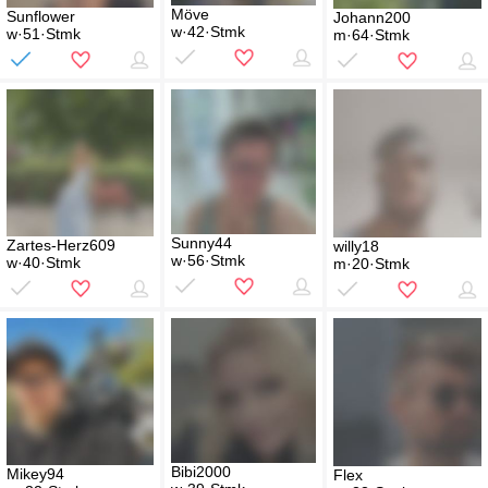
Möve
Sunflower
Johann200
w·42·Stmk
w·51·Stmk
m·64·Stmk
Sunny44
Zartes-Herz609
willy18
w·56·Stmk
w·40·Stmk
m·20·Stmk
Bibi2000
Mikey94
Flex