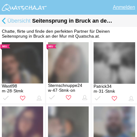
Anmelden
Übersicht
Seitensprung in Bruck an der Mur
Chatte, flirte und finde den perfekten Partner für Deinen
Seitensprung in Bruck an der Mur mit Quatscha.at.
Sternschnuppe24
Wastl98
Patrick34
w·47·Stmk·on
m·28·Stmk
m·31·Stmk