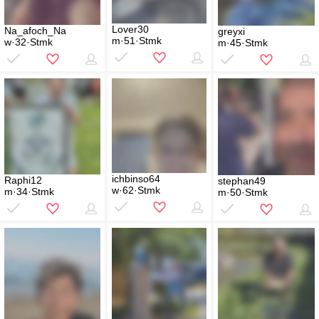
Lover30
Na_afoch_Na
greyxi
m·51·Stmk
w·32·Stmk
m·45·Stmk
ichbinso64
Raphi12
stephan49
w·62·Stmk
m·34·Stmk
m·50·Stmk