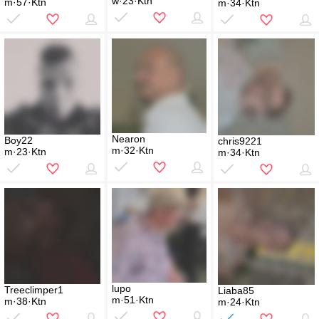
w·23·Ktn
m·57·Ktn
m·34·Ktn
Nearon
Boy22
chris9221
m·32·Ktn
m·23·Ktn
m·34·Ktn
lupo
Treeclimper1
Liaba85
m·51·Ktn
m·38·Ktn
m·24·Ktn