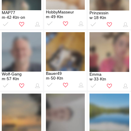
HobbyMasseur
MAP77
Prinzessin
m·49·Ktn
m·42·Ktn·on
w·18·Ktn
Bauer49
Wolf-Gang
Emma
m·50·Ktn
m·57·Ktn
w·33·Ktn