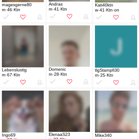
Andras
magesgerne80
Kati40ktn
m·41·Ktn
m·46·Ktn
w·41·Ktn·on
Domenic
Lebenslustig
tlgStampfi30
m·28·Ktn
m·67·Ktn
m·25·Ktn
ElenaaS23
Ingo69
Mike340