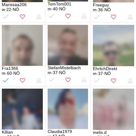
TomTom001
Marissaa206
Freeguy
m·40·NÖ
w·22·NÖ
m·36·NÖ
StefanMistelbach
Fra1366
EhrlichDirekt
m·37·NÖ
m·60·NÖ
m·37·NÖ
Claudia1979
Killian
melix.d