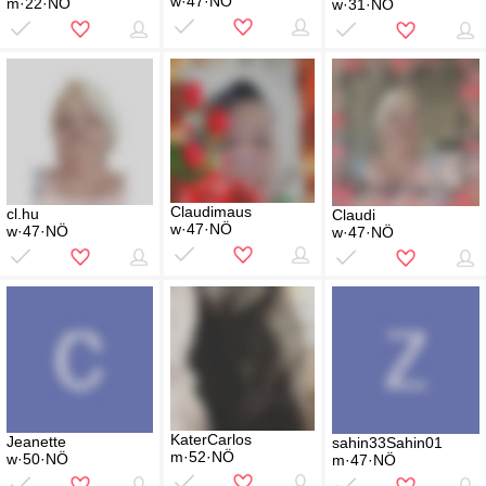
w·47·NÖ
m·22·NÖ
w·31·NÖ
Claudimaus
cl.hu
Claudi
w·47·NÖ
w·47·NÖ
w·47·NÖ
KaterCarlos
Jeanette
sahin33Sahin01
m·52·NÖ
w·50·NÖ
m·47·NÖ