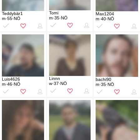
Tomi
Teddybär1
Max1204
m·35·NÖ
m·55·NÖ
m·40·NÖ
Linnn
Luis4626
bachi90
w·37·NÖ
m·46·NÖ
m·35·NÖ