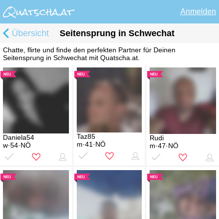
Anmelden
Übersicht
Seitensprung in Schwechat
Chatte, flirte und finde den perfekten Partner für Deinen
Seitensprung in Schwechat mit Quatscha.at.
Taz85
Daniela54
Rudi
m·41·NÖ
w·54·NÖ
m·47·NÖ