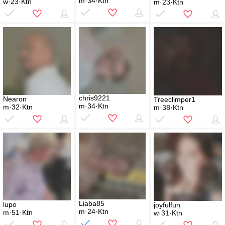
m·34·Ktn
w·23·Ktn
m·23·Ktn
chris9221
Nearon
Treeclimper1
m·34·Ktn
m·32·Ktn
m·38·Ktn
Liaba85
lupo
joyfulfun
m·24·Ktn
m·51·Ktn
w·31·Ktn