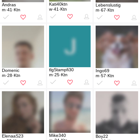
Kati40ktn
Andras
Lebenslustig
w·41·Ktn
m·41·Ktn
m·67·Ktn
tlgStampfi30
Domenic
Ingo69
m·25·Ktn
m·28·Ktn
m·57·Ktn
Mike340
ElenaaS23
Boy22