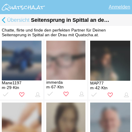
Anmelden
Übersicht
Seitensprung in Spittal an der Drau
Chatte, flirte und finde den perfekten Partner für Deinen
Seitensprung in Spittal an der Drau mit Quatscha.at.
immerda
Mane1197
MAP77
m·67·Ktn
m·29·Ktn
m·42·Ktn