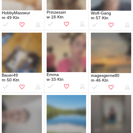
Prinzessin
HobbyMasseur
Wolf-Gang
w·18·Ktn
m·49·Ktn
m·57·Ktn
Emma
Bauer49
magesgerne80
w·33·Ktn
m·50·Ktn
m·46·Ktn