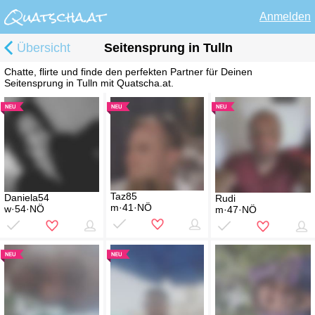
Anmelden
Übersicht
Seitensprung in Tulln
Chatte, flirte und finde den perfekten Partner für Deinen
Seitensprung in Tulln mit Quatscha.at.
Taz85
Daniela54
Rudi
m·41·NÖ
w·54·NÖ
m·47·NÖ