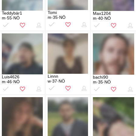
Tomi
Teddybär1
Max1204
m·35·NÖ
m·55·NÖ
m·40·NÖ
Linnn
Luis4626
bachi90
w·37·NÖ
m·46·NÖ
m·35·NÖ