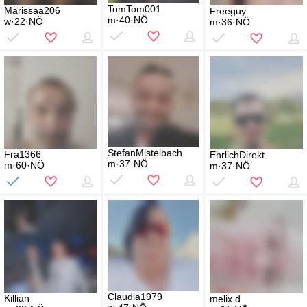
TomTom001
Marissaa206
Freeguy
m·40·NÖ
w·22·NÖ
m·36·NÖ
StefanMistelbach
Fra1366
EhrlichDirekt
m·37·NÖ
m·60·NÖ
m·37·NÖ
Claudia1979
Killian
melix.d