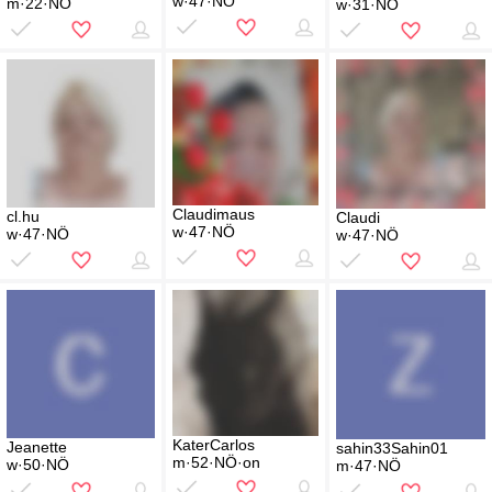
w·47·NÖ
m·22·NÖ
w·31·NÖ
Claudimaus
cl.hu
Claudi
w·47·NÖ
w·47·NÖ
w·47·NÖ
KaterCarlos
Jeanette
sahin33Sahin01
m·52·NÖ·on
w·50·NÖ
m·47·NÖ